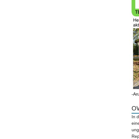
-An
OW
In 
ein
ung
Rep