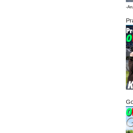
-An
Pr
Go