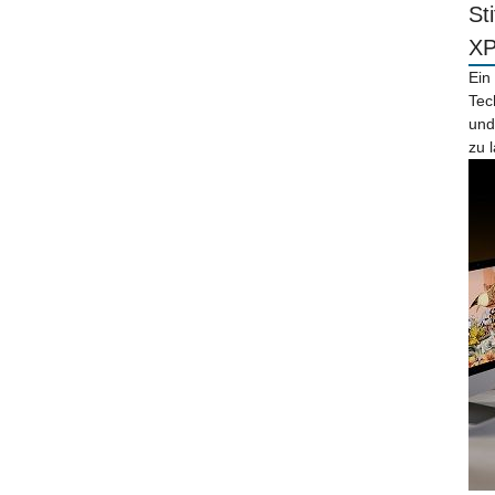
St
X
Ein
Tec
und
zu 