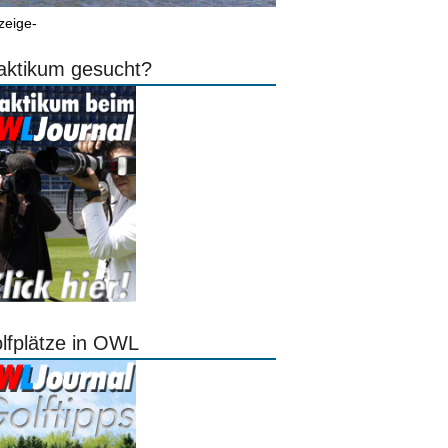
zeige-
aktikum gesucht?
lfplätze in OWL