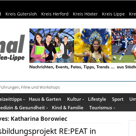
d
Kreis Gütersloh
Kreis Herford
Kreis Höxter
Kreis Lippe
Kre
 Führungen, Filme und Workshops
ührung im Mindener Museum am 13. August
eizeittipps
Haus & Garten
Kultur
Lifestyle
Sport
Um
edizin & Gesundheit
Kind & Familie
Tourismus
ves:
Katharina Borowiec
sbildungsprojekt RE:PEAT in