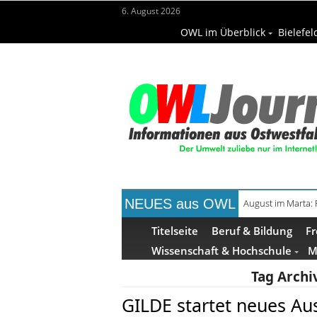
6. August 2026
OWL im Überblick
Bielefel
NEUES aus OWL
August im Marta:
Frühaufsteher-F
Titelseite
Beruf & Bildung
Fr
Wissenschaft & Hochschule
M
Tag Archi
GILDE startet neues Au