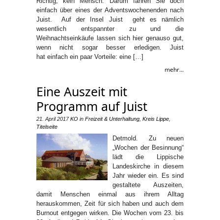
Richtig, kein Mensch. Darum fahren Sie doch
einfach über eines der Adventswochenenden nach
Juist. Auf der Insel Juist geht es nämlich
wesentlich entspannter zu und die
Weihnachtseinkäufe lassen sich hier genauso gut,
wenn nicht sogar besser erledigen. Juist
hat einfach ein paar Vorteile: eine […]
mehr...
Eine Auszeit mit
Programm auf Juist
21. April 2017
KO
in
Freizeit & Unterhaltung
,
Kreis Lippe
,
Titelseite
Detmold. Zu neuen
„Wochen der Besinnung“
lädt die Lippische
Landeskirche in diesem
Jahr wieder ein. Es sind
gestaltete Auszeiten,
damit Menschen einmal aus ihrem Alltag
herauskommen, Zeit für sich haben und auch dem
Burnout entgegen wirken. Die Wochen vom 23. bis