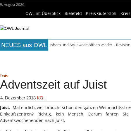
9. August 2026
OWL im Überblick
Bielefeld
Kreis Gütersloh
Kreis
NEUES aus OWL
Ishara und Aquawede öffnen wieder – Revision
Alkoholprobleme in Bielefeld verursachen mehr
Titelseite
Beruf & Bildung
Freizeittipps
Haus & Ga
Handgemachte Geschenkideen im Pop-up-Store
Bielefelder Freibäder: 350.000 Gäste schon An
Wissenschaft & Hochschule
Medizin & Gesundheit
K
Freie Ausbildungsplätze in OWL: 3.870 Stellen o
Tests
Adventszeit auf Juist
4. Dezember 2018
KO
|
Juist.
Mal ehrlich, wer braucht schon den ganzen Weihnachtsstres
Einkaufszentren? Richtig, kein Mensch. Darum fahren Si
Adventswochenenden nach Juist.