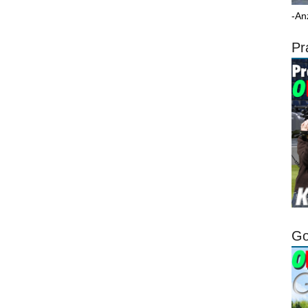
-An
Pr
Go