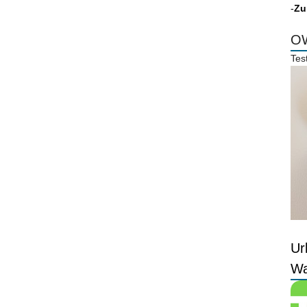
-
Zu
OW
Tes
Ur
Wa