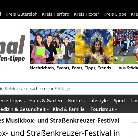
d
Kreis Gütersloh
Kreis Herford
Kreis Höxter
Kreis Lippe
Kre
in Bielefeld verursachen mehr Fehltage
schenkideen im Pop-up-Store in Büren
eizeittipps
Haus & Garten
Kultur
Lifestyle
Sport
Um
edizin & Gesundheit
Kind & Familie
Tourismus
es Musikbox- und Straßenkreuzer-Festival
x- und Straßenkreuzer-Festival in