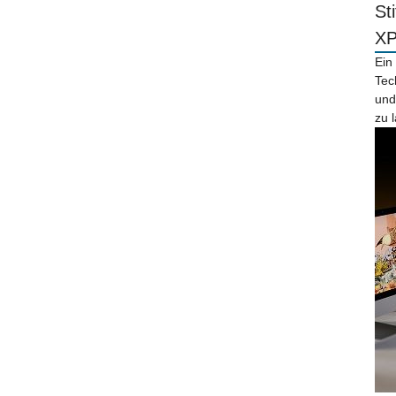
St
X
Ein
Tec
und
zu 