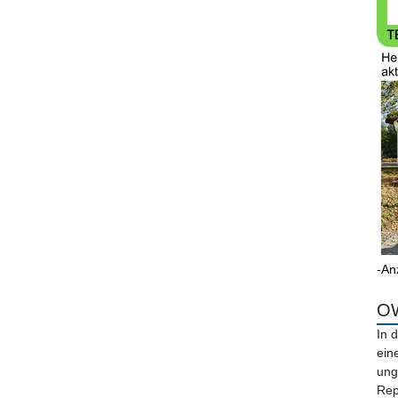
-An
OW
In 
ein
ung
Rep