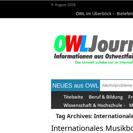
9. August 2026
OWL im Überblick
Bielefel
NEUES aus OWL
Alkoholprobleme 
Handgemachte Ge
Titelseite
Beruf & Bildung
Fr
Wissenschaft & Hochschule
M
Tag Archives:
International
Internationales Musikbo