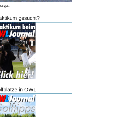
zeige-
aktikum gesucht?
lfplätze in OWL