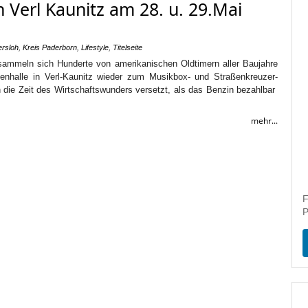
n Verl Kaunitz am 28. u. 29.Mai
ersloh
,
Kreis Paderborn
,
Lifestyle
,
Titelseite
sammeln sich Hunderte von amerikanischen Oldtimern aller Baujahre
nhalle in Verl-Kaunitz wieder zum Musikbox- und Straßenkreuzer-
in die Zeit des Wirtschaftswunders versetzt, als das Benzin bezahlbar
mehr...
F
P