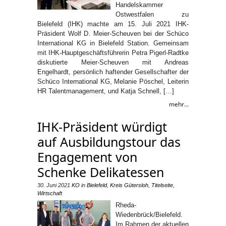
Handelskammer
Ostwestfalen zu
Bielefeld (IHK) machte am 15. Juli 2021 IHK-
Präsident Wolf D. Meier-Scheuven bei der Schüco
International KG in Bielefeld Station. Gemeinsam
mit IHK-Hauptgeschäftsführerin Petra Pigerl-Radtke
diskutierte Meier-Scheuven mit Andreas
Engelhardt, persönlich haftender Gesellschafter der
Schüco International KG, Melanie Pöschel, Leiterin
HR Talentmanagement, und Katja Schnell, […]
mehr...
IHK-Präsident würdigt
auf Ausbildungstour das
Engagement von
Schenke Delikatessen
30. Juni 2021
KO
in
Bielefeld
,
Kreis Gütersloh
,
Titelseite
,
Wirtschaft
Rheda-
Wiedenbrück/Bielefeld.
Im Rahmen der aktuellen