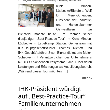
28. August 2018
KO
in
Bielefeld
,
Titelseite
,
Wirtschaft
Kreis Minden-
Lübbecke/Bielefeld. Wolf
D. Meier-Scheuven,
Präsident der Industrie-
und Handelskammer
Ostwestfalen zu
Bielefeld, machte heute im Rahmen seiner
diesjährigen „Best-Practice-Tour“ im Kreis Minden-
Lübbecke in Espelkamp Station. Gemeinsam mit
IHK-Hauptgeschäftsführer Thomas Niehoff und
IHK-Geschäftsführer Swen Binner diskutierte Meier-
Scheuven mit Verantwortlichen des Unternehmens
KADECO Sonnenschutzsysteme GmbH über deren
Leistungen und Erfahrungen als Ausbildungsbetrieb.
„Während dieser Tour möchten […]
mehr...
IHK-Präsident würdigt
auf „Best-Practice-Tour“
Familienunternehmen