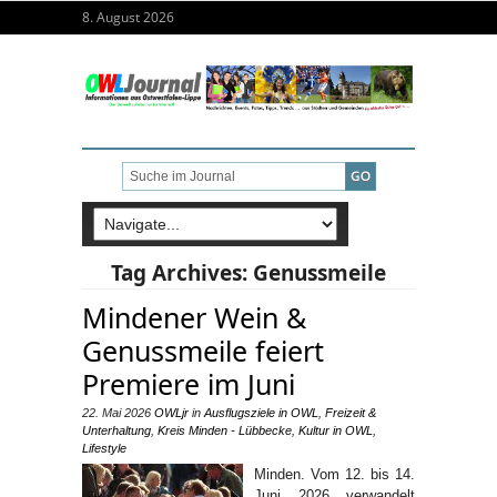
8. August 2026
Tag Archives:
Genussmeile
Mindener Wein &
Genussmeile feiert
Premiere im Juni
22. Mai 2026
OWLjr
in
Ausflugsziele in OWL
,
Freizeit &
Unterhaltung
,
Kreis Minden - Lübbecke
,
Kultur in OWL
,
Lifestyle
Minden. Vom 12. bis 14.
Juni 2026 verwandelt