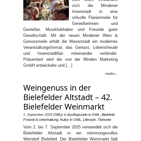
sich die Mindener
Innenstadt in eine
stilvolle Flaniermeile für
Genießerinnen und
Genießer, Musikliebhaber und Freunde guter
Gesellschaft. Mit der neuen Mindener Wein &
Genussmeile erhält die Weserstadt ein modernes
Veranstaltungsformat, das Genuss, Lebensfreude
und Innenstadtflair miteinander verbindet.
Präsentiert wird die von der Minden Marketing
GmbH entwickelte und […]
mehr...
Weingenuss in der
Bielefelder Altstadt – 42.
Bielefelder Weinmarkt
1. September 2025
OWLjr
in
Ausflugsziele in OWL
,
Bielefeld
,
Freizeit & Unterhaltung
,
Kultur in OWL
,
Lifestyle
,
Titelseite
Vom 2. bis 7. September 2025 verwandelt sich die
Bielefelder Altstadt in ein stimmungsvolles
Weindorf Bielefeld. Der Bielefelder Weinmarkt lädt