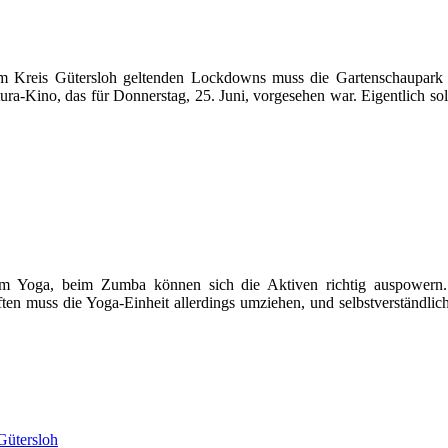
 im Kreis Gütersloh geltenden Lockdowns muss die Gartenschaupark
a-Kino, das für Donnerstag, 25. Juni, vorgesehen war. Eigentlich soll
im Yoga, beim Zumba können sich die Aktiven richtig auspower
en muss die Yoga-Einheit allerdings umziehen, und selbstverständlic
Gütersloh