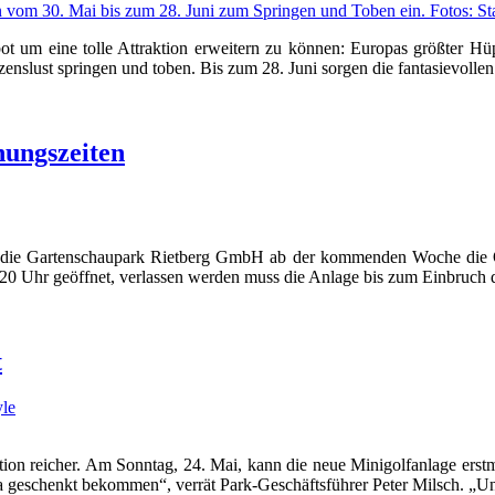
bot um eine tolle Attraktion erweitern zu können: Europas größter Hüp
enslust springen und toben. Bis zum 28. Juni sorgen die fantasievol
nungszeiten
n die Gartenschaupark Rietberg GmbH ab der kommenden Woche die Öf
s 20 Uhr geöffnet, verlassen werden muss die Anlage bis zum Einbruch 
t
yle
tion reicher. Am Sonntag, 24. Mai, kann die neue Minigolfanlage erstm
ta geschenkt bekommen“, verrät Park-Geschäftsführer Peter Milsch. „Un