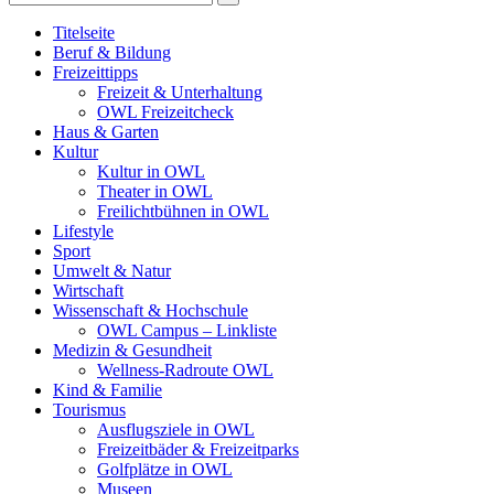
Titelseite
Beruf & Bildung
Freizeittipps
Freizeit & Unterhaltung
OWL Freizeitcheck
Haus & Garten
Kultur
Kultur in OWL
Theater in OWL
Freilichtbühnen in OWL
Lifestyle
Sport
Umwelt & Natur
Wirtschaft
Wissenschaft & Hochschule
OWL Campus – Linkliste
Medizin & Gesundheit
Wellness-Radroute OWL
Kind & Familie
Tourismus
Ausflugsziele in OWL
Freizeitbäder & Freizeitparks
Golfplätze in OWL
Museen