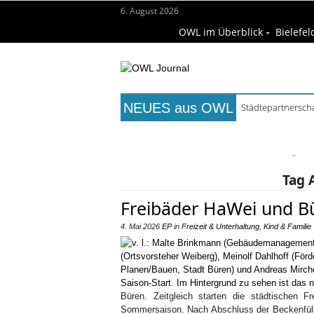
6. August 2026
OWL im Überblick
Bielefel
NEUES aus OWL
Städtepartnerscha
Titelseite
Beruf & Bildung
Fr
Wissenschaft & Hochschule
M
Tag 
Freibäder HaWei und Bü
4. Mai 2026
EP
in
Freizeit & Unterhaltung
,
Kind & Familie
Büren. Zeitgleich starten die städtischen 
Sommersaison. Nach Abschluss der Beckenfüllu