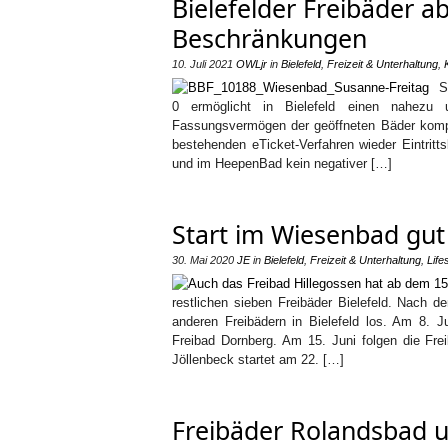
Bielefelder Freibäder a
Beschränkungen
10. Juli 2021
OWLjr
in
Bielefeld
,
Freizeit & Unterhaltung
,
S
0 ermöglicht in Bielefeld einen nahezu 
Fassungsvermögen der geöffneten Bäder kompl
bestehenden eTicket-Verfahren wieder Eintrit
und im HeepenBad kein negativer […]
Start im Wiesenbad gut
30. Mai 2020
JE
in
Bielefeld
,
Freizeit & Unterhaltung
,
Life
restlichen sieben Freibäder Bielefeld. Nach 
anderen Freibädern in Bielefeld los. Am 8.
Freibad Dornberg. Am 15. Juni folgen die Fr
Jöllenbeck startet am 22. […]
Freibäder Rolandsbad u