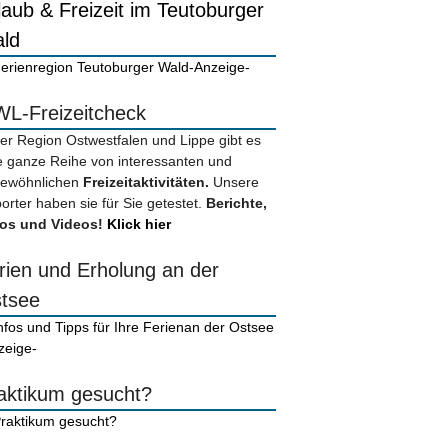
laub & Freizeit im Teutoburger
ld
-Anzeige-
L-Freizeitcheck
der Region Ostwestfalen und Lippe gibt es
e ganze Reihe von interessanten und
ewöhnlichen
Freizeitaktivitäten.
Unsere
orter haben sie für Sie getestet.
Berichte,
os und Videos!
Klick hier
rien und Erholung an der
tsee
zeige-
aktikum gesucht?