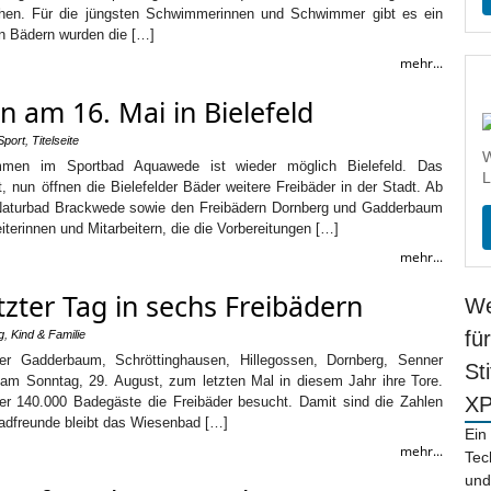
ehen. Für die jüngsten Schwimmerinnen und Schwimmer gibt es ein
en Bädern wurden die […]
mehr...
n am 16. Mai in Bielefeld
Sport
,
Titelseite
W
mmen im Sportbad Aquawede ist wieder möglich Bielefeld. Das
L
un öffnen die Bielefelder Bäder weitere Freibäder in der Stadt. Ab
Naturbad Brackwede sowie den Freibädern Dornberg und Gadderbaum
iterinnen und Mitarbeitern, die die Vorbereitungen […]
mehr...
zter Tag in sechs Freibädern
We
fü
g
,
Kind & Familie
er Gadderbaum, Schröttinghausen, Hillegossen, Dornberg, Senner
St
m Sonntag, 29. August, zum letzten Mal in diesem Jahr ihre Tore.
X
er 140.000 Badegäste die Freibäder besucht. Damit sind die Zahlen
badfreunde bleibt das Wiesenbad […]
Ein
mehr...
Tec
und