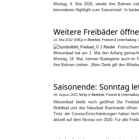
Montag, 4. Mai 2026, wieder ihre Bahnen zi
besonderes Highlight zum Saisonstart: In beid
Weitere Freibäder öffne
10. Mai 2022
OWLjr
in
Bielefeld
,
Freizeit & Unterhaltung
,
Frühschwi
Wiesenbad hat am 1. Mai den Anfang gemacht, n
Montag, 16. Mai, können Badegäste auch im 
ihre Bahnen ziehen. „Mein Dank gilt den Mitarbe
Saisonende: Sonntag let
28. August 2021
NeSp
in
Bielefeld
,
Freizeit & Unterhaltun
Wiesenbad bleibt noch geöffnet Die Freibäd
Waldbad und das Naturbad Brackwede öffnen a
Trotz der Corona-Einschränkungen haben bish
aktuell auf dem Niveau von 2020. Für alle Frei