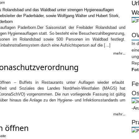
Ur
orn
Wa
auflagen Paderborn.Der Saisonstart der Freibäder Rolandsbad und
ngen Hygieneauflagen statt. So besteht eine Besucherzahlbegrenzung,
OW
sonen im Rolandsbad sowie 500 Personen im Waldbad festlegt.
In 
Einbahnstraßensystem durch eine Aufsichtsperson auf die […]
ein
mehr...
ung
Rep
ronaschutzverordnung
Fot
 öffnen – Buffets in Restaurants unter Auflagen wieder erlaubt
Fe
dheit und Soziales des Landes Nordrhein-Westfalen (MAGS) hat
Os
oronaSchVO) vorgenommen. Die nun vorliegende Fassung ist gültig
über hinaus die Anlage zu den Hygiene- und Infektionsstandards um
-An
mehr...
Pr
n öffnen
seite