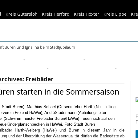
d
Kreis Gütersloh
Kreis Herford
Kreis Höxter
Kreis Lippe
Kre
ft Büren und Ignalina beim Stadtjubiläum
eizeittipps
Haus & Garten
Kultur
Lifestyle
Sport
Um
edizin & Gesundheit
Kind & Familie
Tourismus
Archives:
Freibäder
ren starten in die Sommersaison
F
P
Freibäder Harth-Weiberg (HaWei) und Büren in diesem Jahr in die
ng und der Überprüfung der Wasserqualität dürfen die Badegäste ab