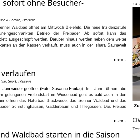
b sofort ohne Besucher-
zu 
Kind & Familie
,
Titelseite
enner Waldbad öffnet am Mittwoch Bielefeld. Die neue Inzidenzstufe
uneingeschränkten Betrieb der Freibäder. Ab sofort kann das
ett ausgeschöpft werden. Darüber hinaus werden neben dem weiter
tskarten an den Kassen verkauft, muss auch in der Ishara Saunawelt
mehr...
 verlaufen
style
,
Sport
,
Titelseite
Im Juni öffnen die
dem gelungenen Freibadstart im Wiesenbad geht es bald auch in den
 Juni öffnen das Naturbad Brackwede, das Senner Waldbad und das
-
Zu
eibäder Schröttinghausen, Gadderbaum und Hillegossen. Das Freibad
OW
mehr...
Tes
nd Waldbad starten in die Saison