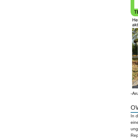
-An
OW
In 
ein
ung
Rep