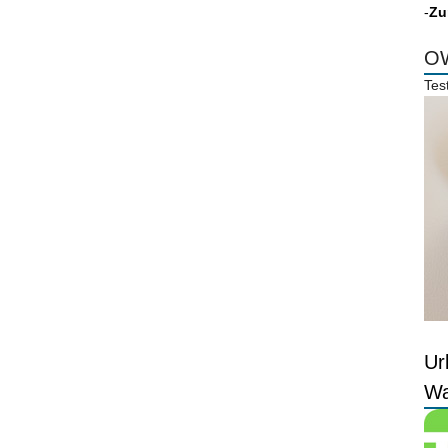
-
Zu
OW
Tes
Ur
Wa