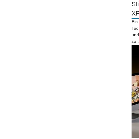
St
X
Ein
Tec
und
zu 