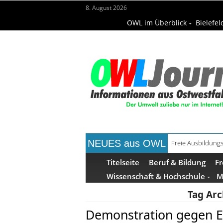
8. August 2026
OWL im Überblick
Bielefel
NEUES aus OWL
Freie Ausbildungs
Recyclingpapier 
Titelseite
Beruf & Bildung
Fr
Wissenschaft & Hochschule
M
Tag Arc
Demonstration gegen E