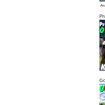
-An
Pr
Go