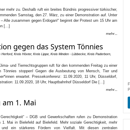
mmer mehr zu. Deshalb ruft ein breites Bündnis progressiver türkischer,
kommenden Samstag, den 27. März, zu einer Demonstration auf. Unter
 Alle zusammen gegen Erdogan!“ beginnt der Protest um 15 Uhr am
en […]
mehr...
tion gegen das System Tönnies
s Herford
,
Kreis Höxter
,
Kreis Lippe
,
Kreis Minden - Lübbecke
,
Kreis Paderborn
,
 Klima- und Tierrechtsgruppen ruft für den kommenden Freitag zu einer
em Tönnies stoppen! Gegen die Ausbeutung von Mensch, Tier und
r*innen erwartet. Pressekonferenz: 11.09.2020, 11 Uhr, Düsseldorf,
ration: 11.09.2020, 18 Uhr, Hauptbahnhof Düsseldorf Die […]
F
mehr...
P
am 1. Mai
alt, Gerechtigkeit“ – DGB und Gewerkschaften rufen zu Demonstration
. Mai in Bielefeld auf Bielefeld. Mehr soziale Gerechtigkeit, mehr
ik und ein stärkeres Fördern von Vielfalt. Mit diesen zentralen