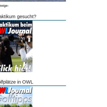
zeige-
aktikum gesucht?
lfplätze in OWL