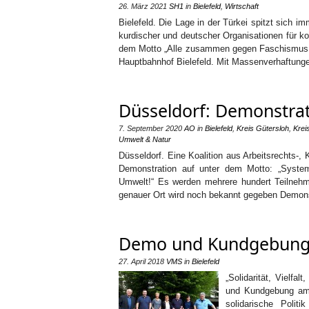
26. März 2021
SH1
in
Bielefeld
,
Wirtschaft
Bielefeld. Die Lage in der Türkei spitzt sich i
kurdischer und deutscher Organisationen für 
dem Motto „Alle zusammen gegen Faschismus –
Hauptbahnhof Bielefeld. Mit Massenverhaftung
Düsseldorf: Demonstra
7. September 2020
AO
in
Bielefeld
,
Kreis Gütersloh
,
Krei
Umwelt & Natur
Düsseldorf. Eine Koalition aus Arbeitsrechts-,
Demonstration auf unter dem Motto: „Syst
Umwelt!“ Es werden mehrere hundert Teilnehme
genauer Ort wird noch bekannt gegeben Demonst
Demo und Kundgebung 
27. April 2018
VMS
in
Bielefeld
„Solidarität, Vielf
und Kundgebung am 1
solidarische Polit