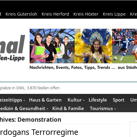
d
Kreis Gütersloh
Kreis Herford
Kreis Höxter
Kreis Lippe
Kre
plätze in OWL: 3.870 Stellen offen
in Küche und Bad schont Ressourcen
eizeittipps
Haus & Garten
Kultur
Lifestyle
Sport
Um
edizin & Gesundheit
Kind & Familie
Tourismus
hives:
Demonstration
rdogans Terrorregime