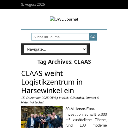
8. August 2026
Tag Archives:
CLAAS
CLAAS weiht
Logistikzentrum in
Harsewinkel ein
15. Dezember 2025
OWLjr
in
Kreis Gütersloh
,
Umwelt &
Natur
,
Wirtschaft
30-Millionen-Euro-
Investition schafft 5.000
m² zusätzliche Fläche,
rund 100 moderne