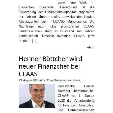
genommene Werk im
russischen Krasnodar. Hintergrund ist die
Erweiterung der Produktionskapazität angesichts
der sich seit Jahren positiv entwickelnden lokalen
Absatzzahlen beim TUCANO Mähdrescher. Die
Nachfrage nach lokal produzierten CLAAS
Landmaschinen steigt in Russland seit Jahren
kontinuierlich. Deshalb investiert CLAAS jetzt
erneut in […]
mehr...
Henner Böttcher wird
neuer Finanzchef bei
CLAAS
23. August 2021
KO
in
Kreis Gütersloh
,
Wirtschaft
Harsewinkel. Henner
Böttcher übernimmt bei
CLAAS ab 1. Januar
2022 die Verantwortung
für Finanzen, Controlling
und Betriebswirtschaft