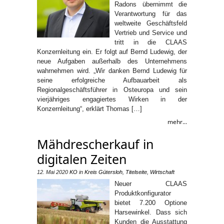
Radons übernimmt die
Verantwortung für das
weltweite Geschäftsfeld
Vertrieb und Service und
tritt in die CLAAS
Konzernleitung ein. Er folgt auf Bernd Ludewig, der
neue Aufgaben außerhalb des Unternehmens
wahrnehmen wird. „Wir danken Bernd Ludewig für
seine erfolgreiche Aufbauarbeit als
Regionalgeschäftsführer in Osteuropa und sein
vierjähriges engagiertes Wirken in der
Konzernleitung“, erklärt Thomas […]
mehr...
Mähdrescherkauf in
digitalen Zeiten
12. Mai 2020
KO
in
Kreis Gütersloh
,
Titelseite
,
Wirtschaft
Neuer CLAAS
Produktkonfigurator
bietet 7.200 Optione
Harsewinkel. Dass sich
Kunden die Ausstattung