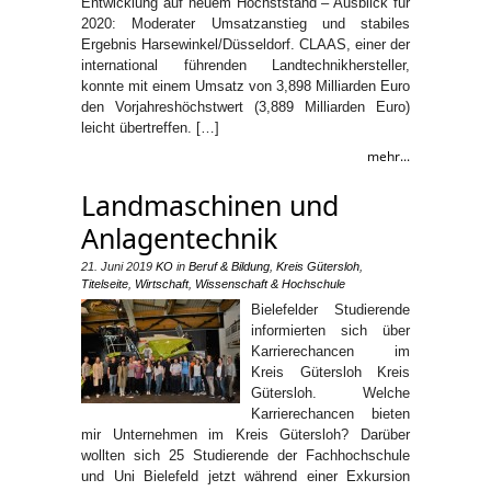
Entwicklung auf neuem Höchststand – Ausblick für
2020: Moderater Umsatzanstieg und stabiles
Ergebnis Harsewinkel/Düsseldorf. CLAAS, einer der
international führenden Landtechnikhersteller,
konnte mit einem Umsatz von 3,898 Milliarden Euro
den Vorjahreshöchstwert (3,889 Milliarden Euro)
leicht übertreffen. […]
mehr...
Landmaschinen und
Anlagentechnik
21. Juni 2019
KO
in
Beruf & Bildung
,
Kreis Gütersloh
,
Titelseite
,
Wirtschaft
,
Wissenschaft & Hochschule
Bielefelder Studierende
informierten sich über
Karrierechancen im
Kreis Gütersloh Kreis
Gütersloh. Welche
Karrierechancen bieten
mir Unternehmen im Kreis Gütersloh? Darüber
wollten sich 25 Studierende der Fachhochschule
und Uni Bielefeld jetzt während einer Exkursion