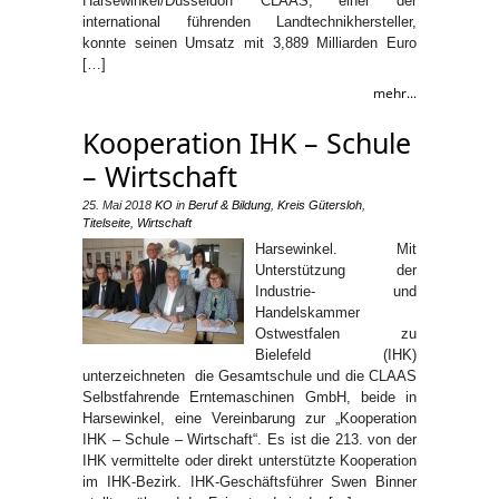
Harsewinkel/Düsseldorf CLAAS, einer der
international führenden Landtechnikhersteller,
konnte seinen Umsatz mit 3,889 Milliarden Euro
[…]
mehr...
Kooperation IHK – Schule
– Wirtschaft
25. Mai 2018
KO
in
Beruf & Bildung
,
Kreis Gütersloh
,
Titelseite
,
Wirtschaft
Harsewinkel. Mit
Unterstützung der
Industrie- und
Handelskammer
Ostwestfalen zu
Bielefeld (IHK)
unterzeichneten die Gesamtschule und die CLAAS
Selbstfahrende Erntemaschinen GmbH, beide in
Harsewinkel, eine Vereinbarung zur „Kooperation
IHK – Schule – Wirtschaft“. Es ist die 213. von der
IHK vermittelte oder direkt unterstützte Kooperation
im IHK-Bezirk. IHK-Geschäftsführer Swen Binner