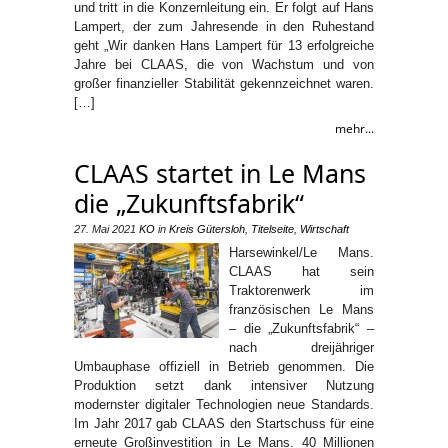
und tritt in die Konzernleitung ein. Er folgt auf Hans
Lampert, der zum Jahresende in den Ruhestand
geht „Wir danken Hans Lampert für 13 erfolgreiche
Jahre bei CLAAS, die von Wachstum und von
großer finanzieller Stabilität gekennzeichnet waren.
[…]
mehr...
CLAAS startet in Le Mans
die „Zukunftsfabrik“
27. Mai 2021
KO
in
Kreis Gütersloh
,
Titelseite
,
Wirtschaft
Harsewinkel/Le Mans.
CLAAS hat sein
Traktorenwerk im
französischen Le Mans
– die „Zukunftsfabrik“ –
nach dreijähriger
Umbauphase offiziell in Betrieb genommen. Die
Produktion setzt dank intensiver Nutzung
modernster digitaler Technologien neue Standards.
Im Jahr 2017 gab CLAAS den Startschuss für eine
erneute Großinvestition in Le Mans. 40 Millionen