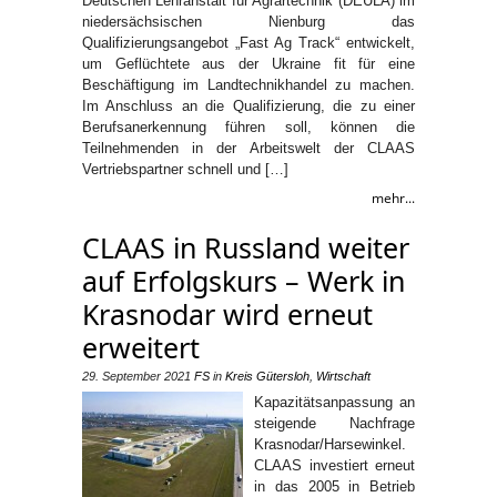
Deutschen Lehranstalt für Agrartechnik (DEULA) im
niedersächsischen Nienburg das
Qualifizierungsangebot „Fast Ag Track“ entwickelt,
um Geflüchtete aus der Ukraine fit für eine
Beschäftigung im Landtechnikhandel zu machen.
Im Anschluss an die Qualifizierung, die zu einer
Berufsanerkennung führen soll, können die
Teilnehmenden in der Arbeitswelt der CLAAS
Vertriebspartner schnell und […]
mehr...
CLAAS in Russland weiter
auf Erfolgskurs – Werk in
Krasnodar wird erneut
erweitert
29. September 2021
FS
in
Kreis Gütersloh
,
Wirtschaft
Kapazitätsanpassung an
steigende Nachfrage
Krasnodar/Harsewinkel.
CLAAS investiert erneut
in das 2005 in Betrieb