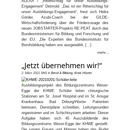
ALEXA / „Ritterschlag für unser Ausbildungs-
Engagement“ Detmold. „Das ist ein Ritterschlag für
unser Ausbildungs-Engagement“, freut sich Heike
Görder, Azubi-Coach bei der GILDE-
Wirtschaftsförderung über die Förderzusage des
neuen JOBSTARTER-Projekts RE:PEAT durch das
Bundesministerium für Bildung und Forschung und
der EU. „Die Experten des Bundesinstituts für
Berufsbildung haben uns ausgewählt, […]
mehr...
„Jetzt übernehmen wir!“
2. März 2021
SH1
in
Beruf & Bildung
,
Kreis Höxter
Ausbildungsprojekt des Bildungszentrums Weser-
Egge der KHWE: Schüler leiten chirurgische
Stationen am St. Josef Hospital und im St. Ansgar
Krankenhaus Bad Driburg/Höxter. Patienten
betreuen, Dienstpläne schreiben, Leitungsrunden
organisieren und im Schichtsystem arbeiten: Dieser
Aufgabe haben sich 45 Auszubildende des
Bildungszentrums Weser-Egge der KHWE gestellt.
Die jungen Frauen und Männer haben das Ruder