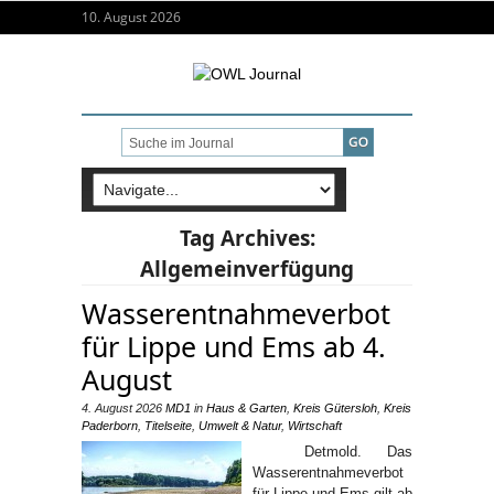
10. August 2026
Tag Archives:
Allgemeinverfügung
Wasserentnahmeverbot
für Lippe und Ems ab 4.
August
4. August 2026
MD1
in
Haus & Garten
,
Kreis Gütersloh
,
Kreis
Paderborn
,
Titelseite
,
Umwelt & Natur
,
Wirtschaft
Detmold. Das
Wasserentnahmeverbot
für Lippe und Ems gilt ab