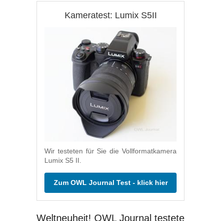
Kameratest: Lumix S5II
Wir testeten für Sie die Vollformatkamera
Lumix S5 II.
Zum OWL Journal Test - klick hier
Weltneuheit! OWL Journal testete