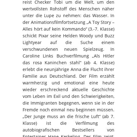
reist Checker Tobi um die Welt, um den
wertvollsten Rohstoff des Menschen näher
unter die Lupe zu nehmen: das Wasser. In
der Animationsfilmfortsetzung „A Toy Story –
Alles hört auf kein Kommando“ (3.-7. Klasse)
schickt Pixar seine Helden Woody und Buzz
Lightyear auf die Suche einem
verschwundenen neuen Spielzeug. In
Caroline Links Buchverfilmung „Als Hitler
das rosa Kaninchen stahl“ (ab 4. Klasse)
erlebt die neunjährige Anna die Flucht ihrer
Familie aus Deutschland. Der Film erzählt
warmherzig und emotional eine heute
wieder erschreckend aktuelle Geschichte
vom Leben im Exil und den Schwierigkeiten,
die Immigranten begegnen, wenn sie in der
Fremde noch einmal neu beginnen müssen.
„Der Junge muss an die frische Luft“ (ab 7.
Klasse) ist die Verfilmung des
autobiografischen Bestsellers von
Entertainer Hape Kerkeling. Der Film zeigt,