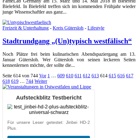
FameLab Germany am 15. März und 14. Mai 2018 in Bielefeld
Bielefeld. In Bielefeld treffen sich im kommenden Frühjahr wieder
junge Wissenschaftler aus ganz...
Freizeit & Unterhaltung
-
Kreis Gütersloh
-
Lifestyle
Stadtrundgang „(Un)typisch westfälisch“
Noch Plätze frei beim kulinarischen Abendspaziergang am 13.
Januar Gütersloh. Wer Gütersloh von seinen leckeren Seiten
kennenlernen möchte, der sollte die...
Seite 614 von 744
Vor
1
…
609
610
611
612
613
614
615
616
617
618
619
…
744
Weiter
Aufsteckblitz Testbericht
Für unsere Leser getestet: Jinbei HD-2
Plus.