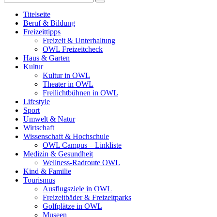
Titelseite
Beruf & Bildung
Freizeittipps
Freizeit & Unterhaltung
OWL Freizeitcheck
Haus & Garten
Kultur
Kultur in OWL
Theater in OWL
Freilichtbühnen in OWL
Lifestyle
Sport
Umwelt & Natur
Wirtschaft
Wissenschaft & Hochschule
OWL Campus – Linkliste
Medizin & Gesundheit
Wellness-Radroute OWL
Kind & Familie
Tourismus
Ausflugsziele in OWL
Freizeitbäder & Freizeitparks
Golfplätze in OWL
Museen