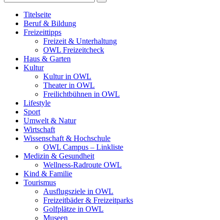
Titelseite
Beruf & Bildung
Freizeittipps
Freizeit & Unterhaltung
OWL Freizeitcheck
Haus & Garten
Kultur
Kultur in OWL
Theater in OWL
Freilichtbühnen in OWL
Lifestyle
Sport
Umwelt & Natur
Wirtschaft
Wissenschaft & Hochschule
OWL Campus – Linkliste
Medizin & Gesundheit
Wellness-Radroute OWL
Kind & Familie
Tourismus
Ausflugsziele in OWL
Freizeitbäder & Freizeitparks
Golfplätze in OWL
Museen