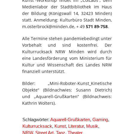
Kunst“-Workshop findet im „ColLabs“, dem
Medienlabor der Stadtbibliothek im Haus
der Bildung (Königswall 14, 32423 Minden)
statt. Anmeldung: Kulturbüro Stadt Minden,
m.osterbrock@minden.de, + 49
571 89-758
.
Alle Termine stehen pandemiebedingt unter
Vorbehalt und sind kostenfrei. Der
Kulturrucksack NRW Minden wird durch
eine Landesförderung vom Ministerium für
Kultur und Wissenschaft des Landes NRW
finanziell unterstützt.
Bilder: „Mini-Roboter-Kunst_Kinetische
Objekte“ (Bildnachwies: Susann Dietrich)
und „Aquarell-Grußkarten“ (Bildnachweis:
Kathrin Wolters).
Schlagwörter:
Aquarell-Grußkarten
,
Gaming
,
Kulturrucksack
,
Kunst
,
Literatur
,
Musik
,
NRW
,
Street Art
,
Tanz
,
Theater