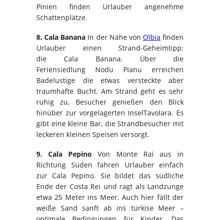
Pinien finden Urlauber angenehme
Schattenplätze.
8.
Cala
Banana
In der Nähe von
Olbia
finden
Urlauber einen Strand-Geheimtipp:
die
Cala
Banana
. Über die
Feriensiedlung
Nodu
Pianu
erreichen
Badelustige die etwas versteckte aber
traumhafte Bucht. Am Strand geht es sehr
ruhig zu, Besucher genießen den Blick
hinüber zur vorgelagerten Insel
Tavolara
. Es
gibt eine kleine Bar, die Strandbesucher mit
leckeren kleinen Speisen versorgt.
9.
Cala
Pepino
Von Monte Rai aus in
Richtung Süden fahren Urlauber einfach
zur
Cala
Pepino
. Sie bildet das südliche
Ende der Costa
Rei
und ragt als Landzunge
etwa 25 Meter ins Meer. Auch hier fällt der
weiße Sand sanft ab ins
türkise
Meer –
optimale Bedingungen für Kinder. Das