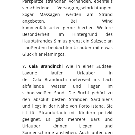
Parkplätze strandnah vorhanden, ebenfalls
verschiedene Versorgungseinrichtungen.
Sogar Massagen werden am Strand
angeboten. Bei Wind
kommen
Kitesurfer
gerne hierher. Weitere
Besonderheit: Im Hintergrund des
Hauptstrandes
Simius
grenzt ein Salzsee an
– außerdem beobachten Urlauber mit etwas
Glück hier Flamingos.
7.
Cala
Brandinchi
Wie in einer Südsee-
Lagune laufen Urlauber in
der
Cala
Brandinchi
meterweit ins flach
abfallende Wasser und liegen im
schneeweißen Sand. Die Bucht gehört zu
den absolut besten Stränden Sardiniens
und liegt in der Nähe von Porto
Istana
. Sie
ist für Strandurlaub mit Kindern perfekt
geeignet. Es gibt mehrere Bars und
Urlauber können Liegen und
Sonnenschirme ausleihen. Auch unter den