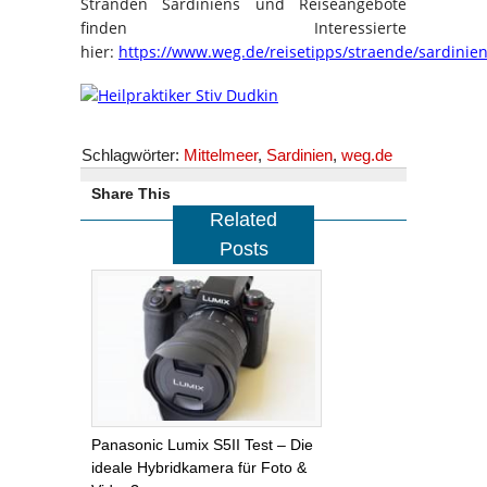
Stränden Sardiniens und Reiseangebote
finden Interessierte
hier:
https://www.weg.de/reisetipps/straende/sardinie
Schlagwörter:
Mittelmeer
,
Sardinien
,
weg.de
Share This
Related
Posts
Panasonic Lumix S5II Test – Die
ideale Hybridkamera für Foto &