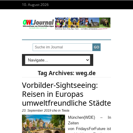
10. August 2026
Tag Archives:
weg.de
Vorbilder-Sightseeing:
Reisen in Europas
umweltfreundliche Städte
23. September 2019
cho
in
Tests
München(WDE) – In
Zeiten
von FridaysForFuture ist