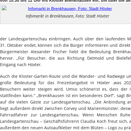
von 10.30 bis 12 Uhr ins Kloster Brenkhausen ein, um über die ak
Infomarkt in Brenkhausen, Foto: Stadt Höxter
der Landesgartenschau einbringen. Auch über den laufenden M
31. Oktober endet, können sich die Bürger informieren und direkt 
Bürgermeister Alexander Fischer hebt die Bedeutung Brenkha
hervor. „Für Besucher, die aus Richtung Detmold und Bielef
Eingang nach Höxter.
Auch die Kloster-Garten-Route und die Wander- und Radwege 
große Bedeutung für das Freizeitangebot in Höxter ,was 20
Besuchern weiter steigen wird. Umso schönerist es, dass der 
stattfinden kann.“ „Brenkhausen ist ein besonderes Dorf“, sagt 
auf die vielen Gäste zur Landesgartenschau. „Die Anbindung an
liegt außerdem direkt zwischen Corvey und Marienmünster, deswe
Fahrradfahrer zur Landesgartenschau. Wenn Menschen Ruhe s
Landesgartenschau – Geschäftsführerin Claudia Koch freut sich,
außerdem den neuen Autoaufkleber mit dem Blüten – Logo zu prä