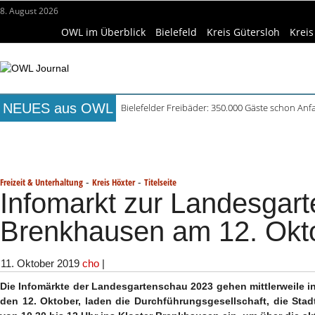
8. August 2026
OWL im Überblick
Bielefeld
Kreis Gütersloh
Kreis
NEUES aus OWL
Bielefelder Freibäder: 350.000 Gäste schon An
Freie Ausbildungsplätze in OWL: 3.870 Stellen o
Titelseite
Beruf & Bildung
Freizeittipps
Haus & Ga
Recyclingpapier in Küche und Bad schont Res
Mittelalterliche Siedlungsspuren in Werther ent
Wissenschaft & Hochschule
Medizin & Gesundheit
K
Mühlenquilter auf dem Museumshof zeigen ihre
-
-
Freizeit & Unterhaltung
Kreis Höxter
Titelseite
Infomarkt zur Landesgart
Brenkhausen am 12. Okt
11. Oktober 2019
cho
|
Die Infomärkte der Landesgartenschau 2023 gehen mittlerweile 
den 12. Oktober, laden die Durchführungsgesellschaft, die Sta