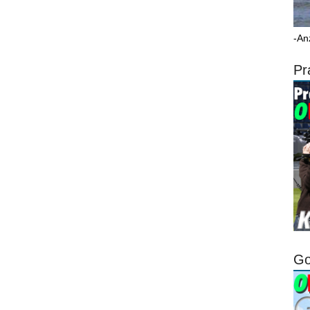
-An
Pr
Go