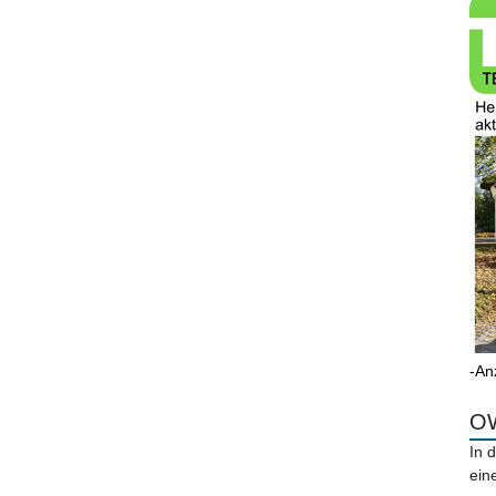
-An
OW
In 
ein