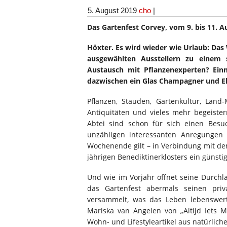
5. August 2019
cho
|
Das Gartenfest Corvey, vom 9. bis 11. A
Höxter. Es wird wieder wie Urlaub: Das
ausgewählten Ausstellern zu einem 
Austausch mit Pflanzenexperten? Ein
dazwischen ein Glas Champagner und 
Pflanzen, Stauden, Gartenkultur, Land-
Antiquitäten und vieles mehr begeiste
Abtei sind schon für sich einen Bes
unzähligen interessanten Anregungen
Wochenende gilt – in Verbindung mit de
jährigen Benediktinerklosters ein günstig
Und wie im Vorjahr öffnet seine Durchla
das Gartenfest abermals seinen pri
versammelt, was das Leben lebenswert 
Mariska van Angelen von „Altijd Iets M
Wohn- und Lifestyleartikel aus natürliche