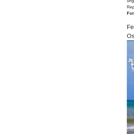
ung
Rep
Fot
Fe
Os