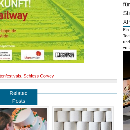
fü
St
X
Ein
Tec
und
zu 
tenfestivals
,
Schloss Corvey
Related
Posts