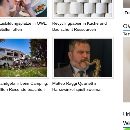
-
Zu
Ausbildungsplätze in OWL:
Recyclingpapier in Küche und
OW
Stellen offen
Bad schont Ressourcen
Tes
randgefahr beim Camping:
Matteo Raggi Quartett in
llten Reisende beachten
Harsewinkel spielt zweimal
Ur
Wa