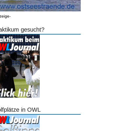
zeige-
aktikum gesucht?
lfplätze in OWL