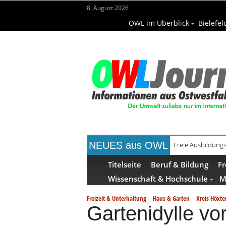
8. August 2026
OWL im Überblick
Bielefel
NEUES aus OWL
Recyclingpapier 
Titelseite
Beruf & Bildung
Fr
Wissenschaft & Hochschule
M
-
-
Freizeit & Unterhaltung
Haus & Garten
Kreis Höxte
Gartenidylle vo