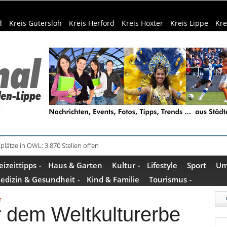
d
Kreis Gütersloh
Kreis Herford
Kreis Höxter
Kreis Lippe
Kre
in Küche und Bad schont Ressourcen
eizeittipps
Haus & Garten
Kultur
Lifestyle
Sport
Um
edizin & Gesundheit
Kind & Familie
Tourismus
r
r dem Weltkulturerbe