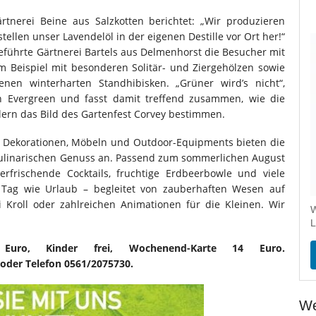
tnerei Beine aus Salzkotten berichtet: „Wir produzieren
tellen unser Lavendelöl in der eigenen Destille vor Ort her!“
eführte Gärtnerei Bartels aus Delmenhorst die Besucher mit
um Beispiel mit besonderen Solitär- und Ziergehölzen sowie
en winterharten Standhibisken. „Grüner wird’s nicht“,
on Evergreen und fasst damit treffend zusammen, wie die
lern das Bild des Gartenfest Corvey bestimmen.
, Dekorationen, Möbeln und Outdoor-Equipments bieten die
 kulinarischen Genuss an. Passend zum sommerlichen August
 erfrischende Cocktails, fruchtige Erdbeerbowle und viele
n Tag wie Urlaub – begleitet von zauberhaften Wesen auf
i Kroll oder zahlreichen Animationen für die Kleinen. Wir
W
L
Euro, Kinder frei, Wochenend-Karte 14 Euro.
oder Telefon 0561/2075730.
We