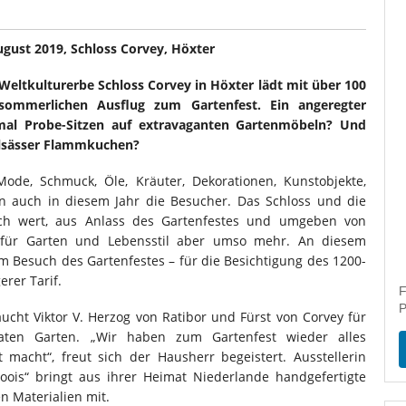
ugust 2019, Schloss Corvey, Höxter
 Weltkulturerbe Schloss Corvey in Höxter lädt mit über 100
sommerlichen Ausflug zum Gartenfest. Ein angeregter
mal Probe-Sitzen auf extravaganten Gartenmöbeln? Und
Elsässer Flammkuchen?
Mode, Schmuck, Öle, Kräuter, Dekorationen, Kunstobjekte,
rn auch in diesem Jahr die Besucher. Das Schloss und die
uch wert, aus Anlass des Gartenfestes und umgeben von
 für Garten und Lebensstil aber umso mehr. An diesem
m Besuch des Gartenfestes – für die Besichtigung des 1200-
erer Tarif.
F
P
ucht Viktor V. Herzog von Ratibor und Fürst von Corvey für
vaten Garten. „Wir haben zum Gartenfest wieder alles
macht“, freut sich der Hausherr begeistert. Ausstellerin
oois“ bringt aus ihrer Heimat Niederlande handgefertigte
n Materialien mit.