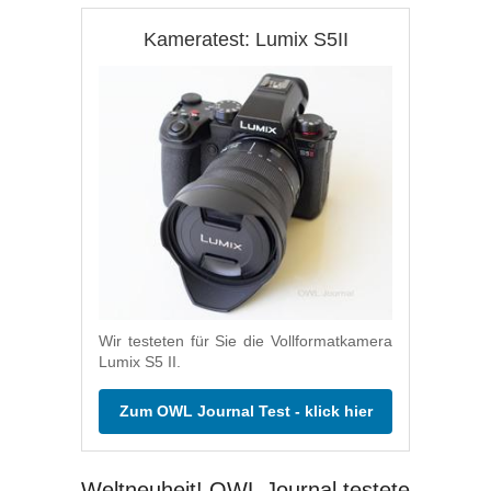
Kameratest: Lumix S5II
Wir testeten für Sie die Vollformatkamera
Lumix S5 II.
Zum OWL Journal Test - klick hier
Weltneuheit! OWL Journal testete