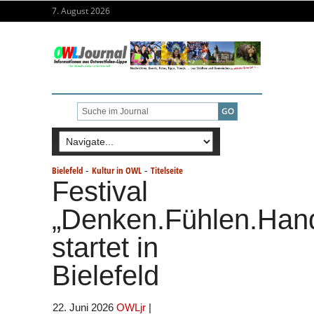
7. August 2026
-
-
Bielefeld
Kultur in OWL
Titelseite
Festival
„Denken.Fühlen.Han
startet in
Bielefeld
22. Juni 2026
OWLjr
|