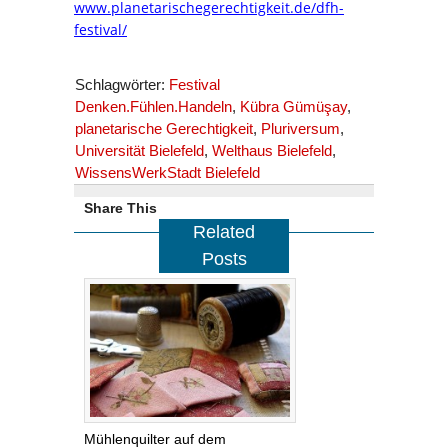
www.planetarischegerechtigkeit.de/dfh-
festival/
Schlagwörter:
Festival
Denken.Fühlen.Handeln
,
Kübra Gümüşay
,
planetarische Gerechtigkeit
,
Pluriversum
,
Universität Bielefeld
,
Welthaus Bielefeld
,
WissensWerkStadt Bielefeld
Share This
Related
Posts
Mühlenquilter auf dem