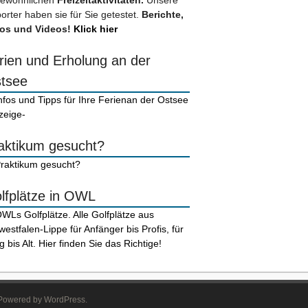
ewöhnlichen
Freizeitaktivitäten.
Unsere
orter haben sie für Sie getestet.
Berichte,
os und Videos!
Klick hier
rien und Erholung an der
tsee
zeige-
aktikum gesucht?
lfplätze in OWL
. Powered by WordPress.