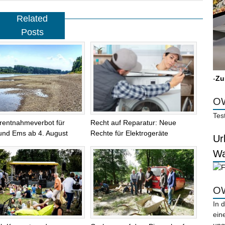
Related
Posts
-
Zu
OW
Tes
entnahmeverbot für
Recht auf Reparatur: Neue
und Ems ab 4. August
Rechte für Elektrogeräte
Ur
Wa
OW
In 
ein