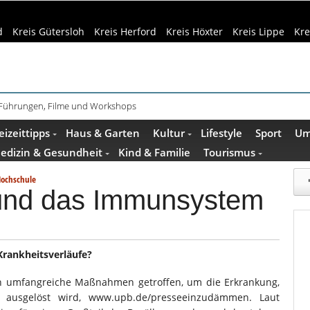
d
Kreis Gütersloh
Kreis Herford
Kreis Höxter
Kreis Lippe
Kre
 Führungen, Filme und Workshops
eizeittipps
Haus & Garten
Kultur
Lifestyle
Sport
Um
edizin & Gesundheit
Kind & Familie
Tourismus
Hochschule
 und das Immunsystem
Krankheitsverläufe?
en umfangreiche Maßnahmen getroffen, um die Erkrankung,
s ausgelöst wird, www.upb.de/presseeinzudämmen. Laut