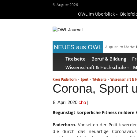
6. August 2026
OWL im Überblick
Bielefel
NEUES aus OWL
August im Marta:
Titelseite
Beruf & Bildung
Fr
Wissenschaft & Hochschule
M
-
-
-
Kreis Paderborn
Sport
Titelseite
Wissenschaft & 
Corona, Sport
8. April 2020
cho
|
Begünstigt körperliche Fitness mildere 
Paderborn.
Vonseiten der Politik werd
die durch das neuartige Coronaviru