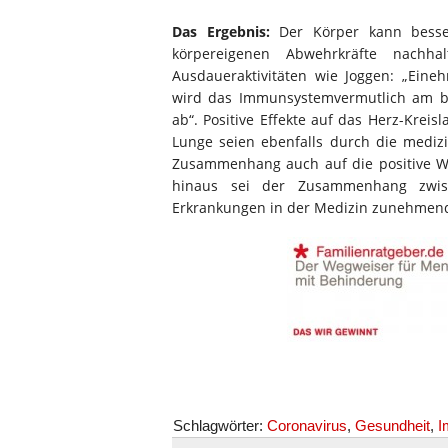
Das Ergebnis:
Der Körper kann besser 
körpereigenen Abwehrkräfte nachha
Ausdaueraktivitäten wie Joggen: „Eine
wird das Immunsystemvermutlich am bes
ab“. Positive Effekte auf das Herz-Kre
Lunge seien ebenfalls durch die medizi
Zusammenhang auch auf die positive Wi
hinaus sei der Zusammenhang zwisc
Erkrankungen in der Medizin zunehmend 
Schlagwörter:
Coronavirus
,
Gesundheit
,
I