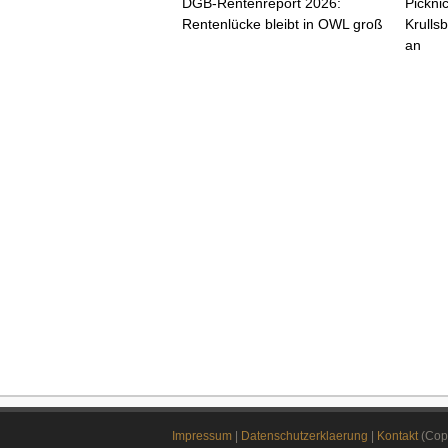
DGB-Rentenreport 2026:
Pickni
Rentenlücke bleibt in OWL groß
Krulls
an
Impressum
|
Datenschutzerklaerung
|
Kontakt
(Copy