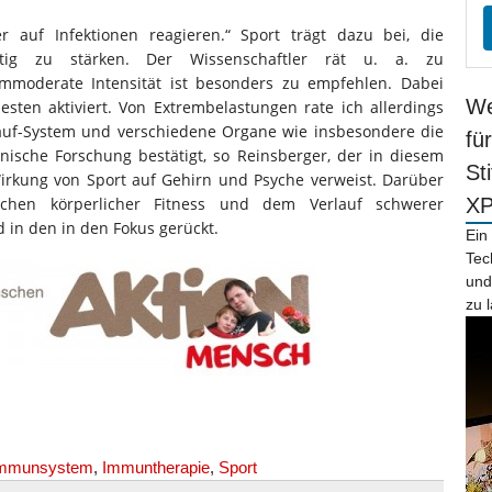
auf Infektionen reagieren.“ Sport trägt dazu bei, die
ltig zu stärken. Der Wissenschaftler rät u. a. zu
hmmoderate Intensität ist besonders zu empfehlen. Dabei
We
ten aktiviert. Von Extrembelastungen rate ich allerdings
islauf-System und verschiedene Organe wie insbesondere die
fü
nische Forschung bestätigt, so Reinsberger, der in diesem
St
rkung von Sport auf Gehirn und Psyche verweist. Darüber
hen körperlicher Fitness und dem Verlauf schwerer
X
in den in den Fokus gerückt.
Ein
Tec
und
zu 
mmunsystem
,
Immuntherapie
,
Sport