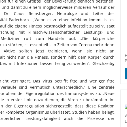
ktion für einen Großteil der Bevölkerung dennoch bestehen.
 und damit zu einem möglicherweise milderen Verlauf der
Dr. Dr. Claus Reinsberger, Neurologe und Leiter des
sität Paderborn. „Wenn es zu einer Infektion kommt, ist es
auf die eigene Fitness bestmöglich aufgestellt zu sein“, sagt
schung mit klinisch-wissenschaftlicher Leistungs- und
r Mediziner ruft zum Handeln auf: „Die körperliche
zu stärken, ist essentiell – in Zeiten von Corona mehr denn
Aktive sollten jetzt trainieren, wenn sie nicht an
F
lt nicht nur die Fitness, sondern hilft dem Körper durch
P
ei, mit Infektionen besser fertig zu werden“. Gleichzeitig
icht verringert. Das Virus betrifft fitte und weniger fitte
rläufe sind vermutlich unterschiedlich.“ Eine zentrale
or allem der Eigenregulation des Immunsystems zu: „Neue
ie in erster Linie dazu dienen, die Viren zu bekämpfen. Im
 der Eigenregulation sichergestellt, dass diese Reaktion
 der komplette Organismus überlastet. Studien haben belegt,
W
perlichen Leistungsfähigkeit auch die Prozesse der
L