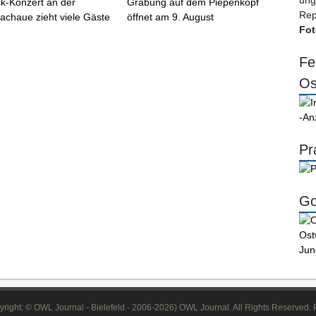
ung
ck-Konzert an der
Grabung auf dem Piepenkopf
Rep
bachaue zieht viele Gäste
öffnet am 9. August
Fot
Fe
Os
-An
Pr
Go
right: © OWL Journal - Bielefeld - 2006-2026) OWL Journal. All Rights Reserved