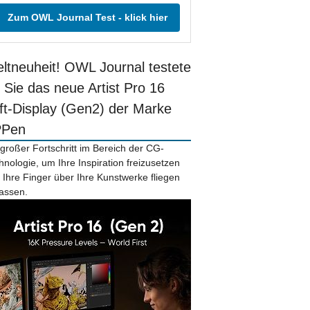
Zum OWL Journal Test - klick hier
ltneuheit! OWL Journal testete
r Sie das neue Artist Pro 16
ift-Display (Gen2) der Marke
PPen
 großer Fortschritt im Bereich der CG-
hnologie, um Ihre Inspiration freizusetzen
 Ihre Finger über Ihre Kunstwerke fliegen
lassen.