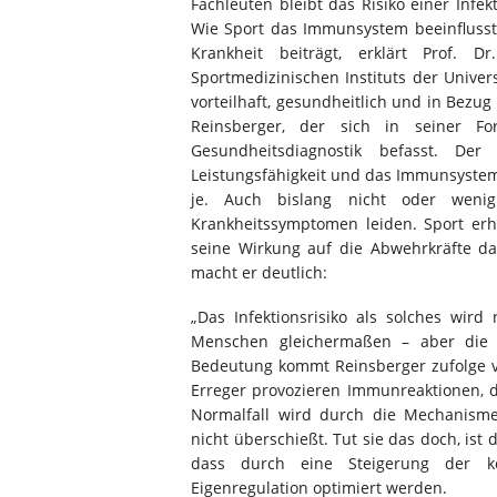
Fachleuten bleibt das Risiko einer Infe
Wie Sport das Immunsystem beeinflusst
Krankheit beiträgt, erklärt Prof. 
Sportmedizinischen Instituts der Univer
vorteilhaft, gesundheitlich und in Bezug 
Reinsberger, der sich in seiner For
Gesundheitsdiagnostik befasst. De
Leistungsfähigkeit und das Immunsystem 
je. Auch bislang nicht oder wenig 
Krankheitssymptomen leiden. Sport erhä
seine Wirkung auf die Abwehrkräfte dab
macht er deutlich:
„Das Infektionsrisiko als solches wird n
Menschen gleichermaßen – aber die Ve
Bedeutung kommt Reinsberger zufolge v
Erreger provozieren Immunreaktionen, d
Normalfall wird durch die Mechanismen
nicht überschießt. Tut sie das doch, ist
dass durch eine Steigerung der kör
Eigenregulation optimiert werden.