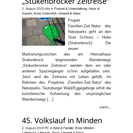
„Stukenbrocker Zeitreise“
2. August 2019
cho
in
Freizeit & Unterhaltung
,
Haus &
Garten
,
Kreis Gütersloh
,
Umwelt & Natur
Projekt
Familien.Zeit.Natur des
Naturparks geht an den
Start Schloss – Holte
(Stukenbrock). Die
neuen
Markierungszeichen des am Heimathaus
Stukenbrock beginnenden Wanderwegs
„Stukenbrocker Zeitreise“ werden dem ein oder
anderen Spaziergänger schon aufgefallen sein.
Jetzt wird die Zeitreise mit Leben gefüllt. Im
Rahmen des Projektes „Familien.Zeit.Natur“ des
Naturparks Teutoburger Wald/Eggegebirge erfolt die
künstlerische Aufwertung des ursprünglichen
Wanderswegs […]
mehr...
45. Volkslauf in Minden
2. August 2019
PC
in
Kind & Familie
,
Kreis Minden -
Lübbecke
,
Lifestyle
,
Sport
,
Umwelt & Natur