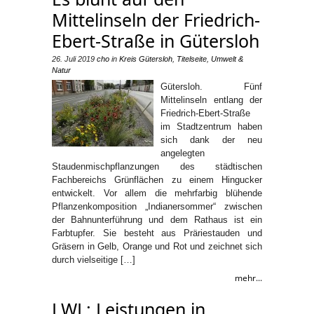
Mittelinseln der Friedrich-
Ebert-Straße in Gütersloh
26. Juli 2019
cho
in
Kreis Gütersloh
,
Titelseite
,
Umwelt &
Natur
Gütersloh. Fünf
Mittelinseln entlang der
Friedrich-Ebert-Straße
im Stadtzentrum haben
sich dank der neu
angelegten
Staudenmischpflanzungen des städtischen
Fachbereichs Grünflächen zu einem Hingucker
entwickelt. Vor allem die mehrfarbig blühende
Pflanzenkomposition „Indianersommer“ zwischen
der Bahnunterführung und dem Rathaus ist ein
Farbtupfer. Sie besteht aus Präriestauden und
Gräsern in Gelb, Orange und Rot und zeichnet sich
durch vielseitige […]
mehr...
LWL: Leistungen in