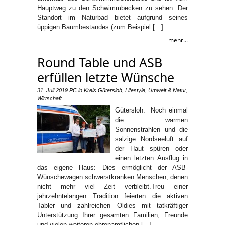
Hauptweg zu den Schwimmbecken zu sehen. Der
Standort im Naturbad bietet aufgrund seines
üppigen Baumbestandes (zum Beispiel […]
mehr...
Round Table und ASB
erfüllen letzte Wünsche
31. Juli 2019
PC
in
Kreis Gütersloh
,
Lifestyle
,
Umwelt & Natur
,
Wirtschaft
Gütersloh. Noch einmal
die warmen
Sonnenstrahlen und die
salzige Nordseeluft auf
der Haut spüren oder
einen letzten Ausflug in
das eigene Haus: Dies ermöglicht der ASB-
Wünschewagen schwerstkranken Menschen, denen
nicht mehr viel Zeit verbleibt.Treu einer
jahrzehntelangen Tradition feierten die aktiven
Tabler und zahlreichen Oldies mit tatkräftiger
Unterstützung Ihrer gesamten Familien, Freunde
und vielen weiteren ehrenamtlichen […]