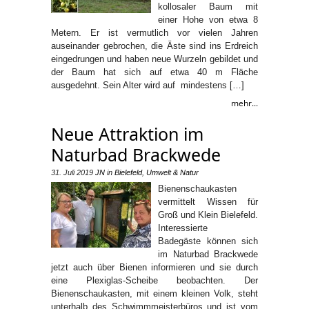
kollosaler Baum mit
einer Hohe von etwa 8
Metern. Er ist vermutlich vor vielen Jahren
auseinander gebrochen, die Äste sind ins Erdreich
eingedrungen und haben neue Wurzeln gebildet und
der Baum hat sich auf etwa 40 m Fläche
ausgedehnt. Sein Alter wird auf mindestens […]
mehr...
Neue Attraktion im
Naturbad Brackwede
31. Juli 2019
JN
in
Bielefeld
,
Umwelt & Natur
Bienenschaukasten
vermittelt Wissen für
Groß und Klein Bielefeld.
Interessierte
Badegäste können sich
im Naturbad Brackwede
jetzt auch über Bienen informieren und sie durch
eine Plexiglas-Scheibe beobachten. Der
Bienenschaukasten, mit einem kleinen Volk, steht
unterhalb des Schwimmmeisterbüros und ist vom