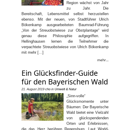
Region wächst von Jahr
zu Jahr. Die
Bereitschaft, Lebensmittel selbst herzustellen
ebenso. Mit der neuen, von Stadtführer Ulrich
Bökenkamp ausgearbeiteten Baumrad-Führung
„Von der Streuobstwiese zur Obstplantage“ wird
genau diese Philosophie aufgegriffen. In
Hellinghausen lernen die Teilnehmer die
verpachtete Streuobstwiese von Ulrich Bökenkamp
mit mehr […]
mehr...
Ein Glücksfinder-Guide
für den Bayerischen Wald
21. August 2019
cho
in
Umwelt & Natur
„Sinn-volle“
Glücksmomente unter
Bäumen: Der Bayerische
Wald bietet eine Vielzahl
von glückspendenden
Orten und Erlebnissen,
die das Herz berühren Regensburg. Laut World-