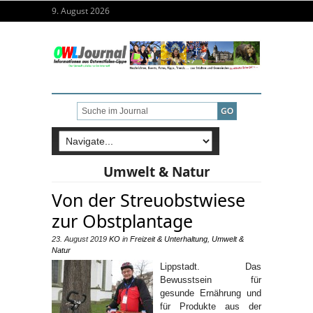
9. August 2026
Umwelt & Natur
Von der Streuobstwiese
zur Obstplantage
23. August 2019
KO
in
Freizeit & Unterhaltung
,
Umwelt &
Natur
Lippstadt. Das
Bewusstsein für
gesunde Ernährung und
für Produkte aus der