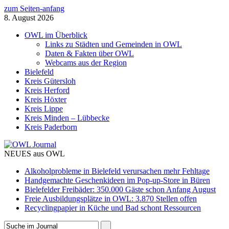
zum Seiten-anfang
8. August 2026
OWL im Überblick
Links zu Städten und Gemeinden in OWL
Daten & Fakten über OWL
Webcams aus der Region
Bielefeld
Kreis Gütersloh
Kreis Herford
Kreis Höxter
Kreis Lippe
Kreis Minden – Lübbecke
Kreis Paderborn
NEUES aus OWL
Alkoholprobleme in Bielefeld verursachen mehr Fehltage
Handgemachte Geschenkideen im Pop-up-Store in Büren
Bielefelder Freibäder: 350.000 Gäste schon Anfang August
Freie Ausbildungsplätze in OWL: 3.870 Stellen offen
Recyclingpapier in Küche und Bad schont Ressourcen