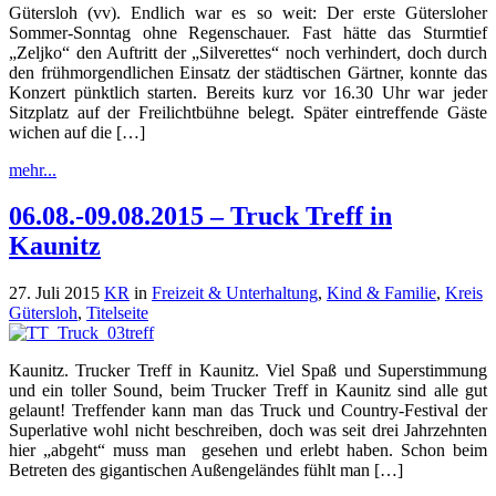
Gütersloh (vv). Endlich war es so weit: Der erste Gütersloher
Sommer-Sonntag ohne Regenschauer. Fast hätte das Sturmtief
„Zeljko“ den Auftritt der „Silverettes“ noch verhindert, doch durch
den frühmorgendlichen Einsatz der städtischen Gärtner, konnte das
Konzert pünktlich starten. Bereits kurz vor 16.30 Uhr war jeder
Sitzplatz auf der Freilichtbühne belegt. Später eintreffende Gäste
wichen auf die […]
mehr...
06.08.-09.08.2015 – Truck Treff in
Kaunitz
27. Juli 2015
KR
in
Freizeit & Unterhaltung
,
Kind & Familie
,
Kreis
Gütersloh
,
Titelseite
Kaunitz. Trucker Treff in Kaunitz. Viel Spaß und Superstimmung
und ein toller Sound, beim Trucker Treff in Kaunitz sind alle gut
gelaunt! Treffender kann man das Truck und Country-Festival der
Superlative wohl nicht beschreiben, doch was seit drei Jahrzehnten
hier „abgeht“ muss man gesehen und erlebt haben. Schon beim
Betreten des gigantischen Außengeländes fühlt man […]