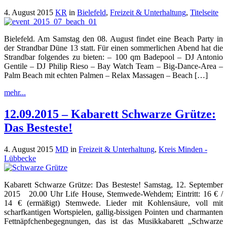
4. August 2015
KR
in
Bielefeld
,
Freizeit & Unterhaltung
,
Titelseite
Bielefeld. Am Samstag den 08. August findet eine Beach Party in
der Strandbar Düne 13 statt. Für einen sommerlichen Abend hat die
Strandbar folgendes zu bieten: – 100 qm Badepool – DJ Antonio
Gentile – DJ Philip Rieso – Bay Watch Team – Big-Dance-Area –
Palm Beach mit echten Palmen – Relax Massagen – Beach […]
mehr...
12.09.2015 – Kabarett Schwarze Grütze:
Das Besteste!
4. August 2015
MD
in
Freizeit & Unterhaltung
,
Kreis Minden -
Lübbecke
Kabarett Schwarze Grütze: Das Besteste! Samstag, 12. September
2015 20.00 Uhr Life House, Stemwede-Wehdem; Eintritt: 16 € /
14 € (ermäßigt) Stemwede. Lieder mit Kohlensäure, voll mit
scharfkantigen Wortspielen, gallig-bissigen Pointen und charmanten
Fettnäpfchenbegegnungen, das ist das Musikkabarett „Schwarze