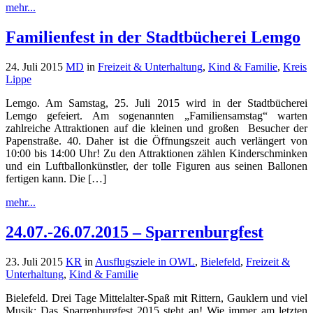
mehr...
Familienfest in der Stadtbücherei Lemgo
24. Juli 2015
MD
in
Freizeit & Unterhaltung
,
Kind & Familie
,
Kreis
Lippe
Lemgo. Am Samstag, 25. Juli 2015 wird in der Stadtbücherei
Lemgo gefeiert. Am sogenannten „Familiensamstag“ warten
zahlreiche Attraktionen auf die kleinen und großen Besucher der
Papenstraße. 40. Daher ist die Öffnungszeit auch verlängert von
10:00 bis 14:00 Uhr! Zu den Attraktionen zählen Kinderschminken
und ein Luftballonkünstler, der tolle Figuren aus seinen Ballonen
fertigen kann. Die […]
mehr...
24.07.-26.07.2015 – Sparrenburgfest
23. Juli 2015
KR
in
Ausflugsziele in OWL
,
Bielefeld
,
Freizeit &
Unterhaltung
,
Kind & Familie
Bielefeld. Drei Tage Mittelalter-Spaß mit Rittern, Gauklern und viel
Musik: Das Sparrenburgfest 2015 steht an! Wie immer am letzten