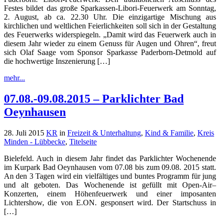
Festes bildet das große Sparkassen-Libori-Feuerwerk am Sonntag,
2. August, ab ca. 22.30 Uhr. Die einzigartige Mischung aus
kirchlichen und weltlichen Feierlichkeiten soll sich in der Gestaltung
des Feuerwerks widerspiegeln. „Damit wird das Feuerwerk auch in
diesem Jahr wieder zu einem Genuss für Augen und Ohren“, freut
sich Olaf Saage vom Sponsor Sparkasse Paderborn-Detmold auf
die hochwertige Inszenierung […]
mehr...
07.08.-09.08.2015 – Parklichter Bad
Oeynhausen
28. Juli 2015
KR
in
Freizeit & Unterhaltung
,
Kind & Familie
,
Kreis
Minden - Lübbecke
,
Titelseite
Bielefeld. Auch in diesem Jahr findet das Parklichter Wochenende
im Kurpark Bad Oeynhausen vom 07.08 bis zum 09.08. 2015 statt.
An den 3 Tagen wird ein vielfältiges und buntes Programm für jung
und alt geboten. Das Wochenende ist gefüllt mit Open-Air–
Konzerten, einem Höhenfeuerwerk und einer imposanten
Lichtershow, die von E.ON. gesponsert wird. Der Startschuss in
[…]