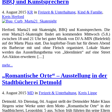
BBQ und Kunstsprechern
4. August 2015
KR
in
Freizeit & Unterhaltung
,
Kind & Familie
,
Kreis Herford
Herford. Marta21 mit Skatenight, BBQ und Kunstsprechern. Die
erste Marta21-Skatenight findet am kommenden Mittwoch (5.8.)
zwischen 18 und 21 Uhr bei guter Musik von DJ A-MIN (Bielefeld)
auf der Marta Plaza statt. Das kupferbar-Team hat für diesen Abend
ein Barbecue mit und ohne Fleisch organisiert. Lokale Skater
werden das Ausstellungsthema von „Ideenlinien“ auf eine Street
Art-Aktion erweitern: […]
mehr...
„Romantische Orte“ – Ausstellung in der
Stadtbücherei Detmold
4. August 2015
MD
in
Freizeit & Unterhaltung
,
Kreis Lippe
Detmold. Ab Dienstag, 04. August stellt der Detmolder Maler Klaus
Jürgens seine Werke unter dem Motto „Romantische Orte“ in der
Stadtbücherei, Leopoldstr. 5 aus. Schon früh führten ihn seine Eltern