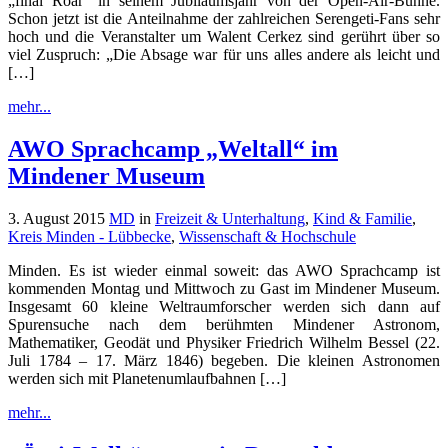
„final Roar“ in seinem Jubiläumsjahr von der Open-Air-Bühne.
Schon jetzt ist die Anteilnahme der zahlreichen Serengeti-Fans sehr
hoch und die Veranstalter um Walent Cerkez sind gerührt über so
viel Zuspruch: „Die Absage war für uns alles andere als leicht und
[…]
mehr...
AWO Sprachcamp „Weltall“ im
Mindener Museum
3. August 2015
MD
in
Freizeit & Unterhaltung
,
Kind & Familie
,
Kreis Minden - Lübbecke
,
Wissenschaft & Hochschule
Minden. Es ist wieder einmal soweit: das AWO Sprachcamp ist
kommenden Montag und Mittwoch zu Gast im Mindener Museum.
Insgesamt 60 kleine Weltraumforscher werden sich dann auf
Spurensuche nach dem berühmten Mindener Astronom,
Mathematiker, Geodät und Physiker Friedrich Wilhelm Bessel (22.
Juli 1784 – 17. März 1846) begeben. Die kleinen Astronomen
werden sich mit Planetenumlaufbahnen […]
mehr...