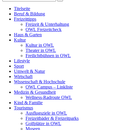
Titelseite
Beruf & Bildung
Freizeittipps
Freizeit & Unterhaltung
OWL Freizeitcheck
Haus & Garten
Kultur
Kultur in OWL
Theater in OWL
Freilichtbühnen in OWL
Lifestyle
Sport
Umwelt & Natur
Wirtschaft
Wissenschaft & Hochschule
OWL Campus – Linkliste
Medizin & Gesundheit
Wellness-Radroute OWL
Kind & Familie
Tourismus
Ausflugsziele in OWL
Freizeitbäder & Freizeitparks
Golfplätze in OWL
Museen