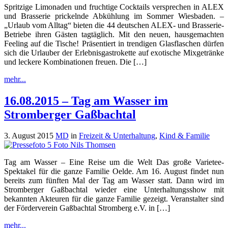
Spritzige Limonaden und fruchtige Cocktails versprechen in ALEX
und Brasserie prickelnde Abkühlung im Sommer Wiesbaden. –
„Urlaub vom Alltag“ bieten die 44 deut­schen ALEX- und Brasserie-
Betriebe ihren Gästen tag­täglich. Mit den neuen, hausgemachten
Feeling auf die Tische! Präsentiert in trendigen Glas­flaschen dürfen
sich die Urlauber der Erlebnisgastro­kette auf exotische Mixgetränke
und leckere Kombi­nationen freuen. Die […]
mehr...
16.08.2015 – Tag am Wasser im
Stromberger Gaßbachtal
3. August 2015
MD
in
Freizeit & Unterhaltung
,
Kind & Familie
Tag am Wasser – Eine Reise um die Welt Das große Varietee-
Spektakel für die ganze Familie Oelde. Am 16. August findet nun
bereits zum fünften Mal der Tag am Wasser statt. Dann wird im
Stromberger Gaßbachtal wieder eine Unterhaltungsshow mit
bekannten Akteuren für die ganze Familie gezeigt. Veranstalter sind
der Förderverein Gaßbachtal Stromberg e.V. in […]
mehr...