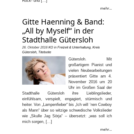
Rock- und […]
mehr...
Gitte Haenning & Band:
„All by Myself“ in der
Stadthalle Gütersloh
26. Oktober 2016
KO
in
Freizeit & Unterhaltung
,
Kreis
Gütersloh
,
Titelseite
Gütersloh. Mit
großartigem Pianist und
vielen Neubearbeitungen
präsentiert Gitte am 4.
November 2016 um 20
Uhr im Großen Saal der
Stadthalle Gütersloh ihre Lieblingslieder,
einfühlsam, verspielt, engagiert, stürmisch und
heiter. Von „Lampenfieber“ bis „Ich will ’nen Cowboy
als Mann“ über so witzige schwedische Volkslieder
wie „Skulle Jag Sörja“ – übersetzt: „was soll ich
mich sorgen, […]
mehr...