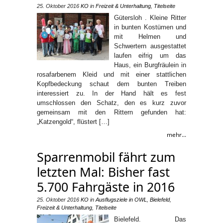
25. Oktober 2016
KO
in
Freizeit & Unterhaltung
,
Titelseite
Gütersloh . Kleine Ritter
in bunten Kostümen und
mit Helmen und
Schwertern ausgestattet
laufen eifrig um das
Haus, ein Burgfräulein in
rosafarbenem Kleid und mit einer stattlichen
Kopfbedeckung schaut dem bunten Treiben
interessiert zu. In der Hand hält es fest
umschlossen den Schatz, den es kurz zuvor
gemeinsam mit den Rittern gefunden hat:
„Katzengold“, flüstert […]
mehr...
Sparrenmobil fährt zum
letzten Mal: Bisher fast
5.700 Fahrgäste in 2016
25. Oktober 2016
KO
in
Ausflugsziele in OWL
,
Bielefeld
,
Freizeit & Unterhaltung
,
Titelseite
Bielefeld. Das