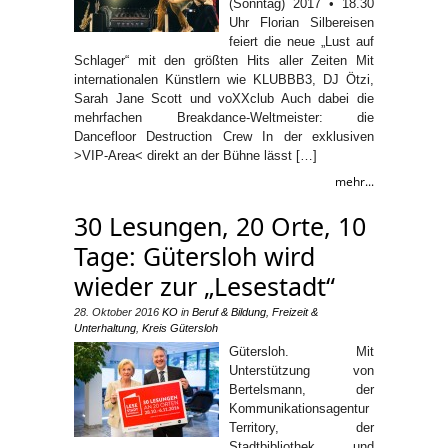
(Sonntag) 2017 • 18.30
Uhr Florian Silbereisen
feiert die neue „Lust auf
Schlager“ mit den größten Hits aller Zeiten Mit
internationalen Künstlern wie KLUBBB3, DJ Ötzi,
Sarah Jane Scott und voXXclub Auch dabei die
mehrfachen Breakdance-Weltmeister: die
Dancefloor Destruction Crew In der exklusiven
>VIP-Area< direkt an der Bühne lässt […]
mehr...
30 Lesungen, 20 Orte, 10
Tage: Gütersloh wird
wieder zur „Lesestadt“
28. Oktober 2016
KO
in
Beruf & Bildung
,
Freizeit &
Unterhaltung
,
Kreis Gütersloh
Gütersloh. Mit
Unterstützung von
Bertelsmann, der
Kommunikationsagentur
Territory, der
Stadtbibliothek und