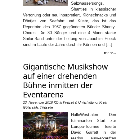
Salzwassersongs,
Shanties in klassischer
Vertonung oder neu interpretiert, Klönschnacks und
Döntjes von Seefahrt und Küste, das ist das
Repertoire des 1967 gegründeten Bünder Shanty-
Chores. Die 30 Sänger und eine 4 Mann starke
Sailor-Band unter der Leitung von Joachim Hoeck
sind im Laufe der Jahre durch ihr Können und […]
mehr...
Gigantische Musikshow
auf einer drehenden
Bühne inmitten der
Eventarena
23. November 2016
KO
in
Freizeit & Unterhaltung
,
Kreis
Gütersloh
,
Titelseite
HalleWestfalen. Den
fulminanten Start zur
Europa-Tournee feierte
David Garrett in der
restlos ausverkauften