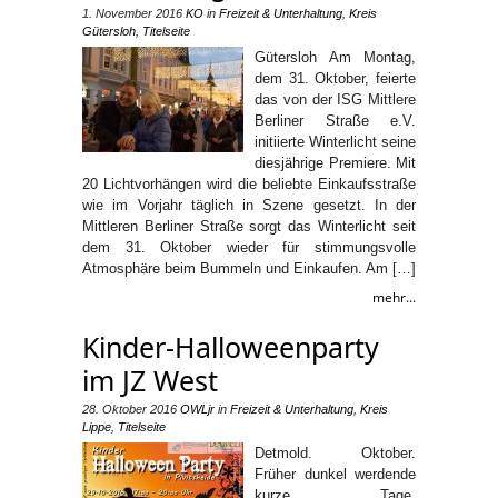
1. November 2016
KO
in
Freizeit & Unterhaltung
,
Kreis
Gütersloh
,
Titelseite
Gütersloh Am Montag,
dem 31. Oktober, feierte
das von der ISG Mittlere
Berliner Straße e.V.
initiierte Winterlicht seine
diesjährige Premiere. Mit
20 Lichtvorhängen wird die beliebte Einkaufsstraße
wie im Vorjahr täglich in Szene gesetzt. In der
Mittleren Berliner Straße sorgt das Winterlicht seit
dem 31. Oktober wieder für stimmungsvolle
Atmosphäre beim Bummeln und Einkaufen. Am […]
mehr...
Kinder-Halloweenparty
im JZ West
28. Oktober 2016
OWLjr
in
Freizeit & Unterhaltung
,
Kreis
Lippe
,
Titelseite
Detmold. Oktober.
Früher dunkel werdende
kurze Tage.