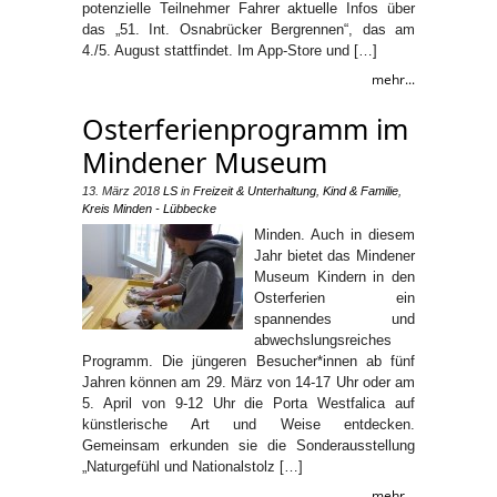
potenzielle Teilnehmer Fahrer aktuelle Infos über
das „51. Int. Osnabrücker Bergrennen“, das am
4./5. August stattfindet. Im App-Store und […]
mehr...
Osterferienprogramm im
Mindener Museum
13. März 2018
LS
in
Freizeit & Unterhaltung
,
Kind & Familie
,
Kreis Minden - Lübbecke
Minden. Auch in diesem
Jahr bietet das Mindener
Museum Kindern in den
Osterferien ein
spannendes und
abwechslungsreiches
Programm. Die jüngeren Besucher*innen ab fünf
Jahren können am 29. März von 14-17 Uhr oder am
5. April von 9-12 Uhr die Porta Westfalica auf
künstlerische Art und Weise entdecken.
Gemeinsam erkunden sie die Sonderausstellung
„Naturgefühl und Nationalstolz […]
mehr...