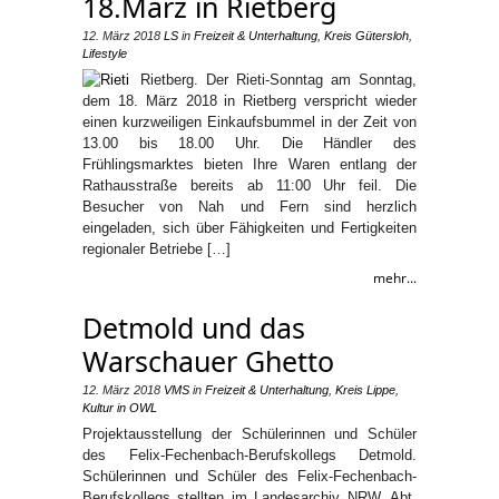
18.März in Rietberg
12. März 2018
LS
in
Freizeit & Unterhaltung
,
Kreis Gütersloh
,
Lifestyle
Rietberg. Der Rieti-Sonntag am Sonntag,
dem 18. März 2018 in Rietberg verspricht wieder
einen kurzweiligen Einkaufsbummel in der Zeit von
13.00 bis 18.00 Uhr. Die Händler des
Frühlingsmarktes bieten Ihre Waren entlang der
Rathausstraße bereits ab 11:00 Uhr feil. Die
Besucher von Nah und Fern sind herzlich
eingeladen, sich über Fähigkeiten und Fertigkeiten
regionaler Betriebe […]
mehr...
Detmold und das
Warschauer Ghetto
12. März 2018
VMS
in
Freizeit & Unterhaltung
,
Kreis Lippe
,
Kultur in OWL
Projektausstellung der Schülerinnen und Schüler
des Felix-Fechenbach-Berufskollegs Detmold.
Schülerinnen und Schüler des Felix-Fechenbach-
Berufskollegs stellten im Landesarchiv NRW, Abt.