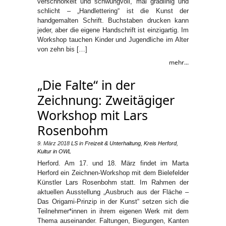
verschnörkelt und schwungvoll, mal gradlinig und
schlicht – „Handlettering“ ist die Kunst der
handgemalten Schrift. Buchstaben drucken kann
jeder, aber die eigene Handschrift ist einzigartig. Im
Workshop tauchen Kinder und Jugendliche im Alter
von zehn bis […]
mehr...
„Die Falte“ in der
Zeichnung: Zweitägiger
Workshop mit Lars
Rosenbohm
9. März 2018
LS
in
Freizeit & Unterhaltung
,
Kreis Herford
,
Kultur in OWL
Herford. Am 17. und 18. März findet im Marta
Herford ein Zeichnen-Workshop mit dem Bielefelder
Künstler Lars Rosenbohm statt. Im Rahmen der
aktuellen Ausstellung „Ausbruch aus der Fläche –
Das Origami-Prinzip in der Kunst“ setzen sich die
Teilnehmer*innen in ihrem eigenen Werk mit dem
Thema auseinander. Faltungen, Biegungen, Kanten