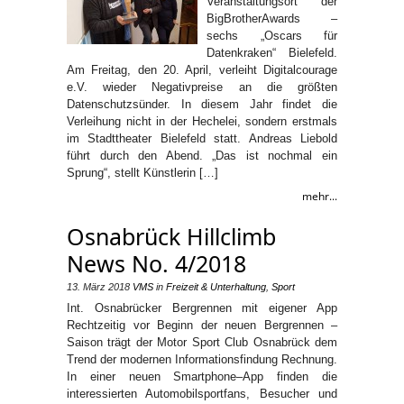
Veranstaltungsort der
BigBrotherAwards –
sechs „Oscars für
Datenkraken“ Bielefeld.
Am Freitag, den 20. April, verleiht Digitalcourage
e.V. wieder Negativpreise an die größten
Datenschutzsünder. In diesem Jahr findet die
Verleihung nicht in der Hechelei, sondern erstmals
im Stadttheater Bielefeld statt. Andreas Liebold
führt durch den Abend. „Das ist nochmal ein
Sprung“, stellt Künstlerin […]
mehr...
Osnabrück Hillclimb
News No. 4/2018
13. März 2018
VMS
in
Freizeit & Unterhaltung
,
Sport
Int. Osnabrücker Bergrennen mit eigener App
Rechtzeitig vor Beginn der neuen Bergrennen –
Saison trägt der Motor Sport Club Osnabrück dem
Trend der modernen Informationsfindung Rechnung.
In einer neuen Smartphone–App finden die
interessierten Automobilsportfans, Besucher und