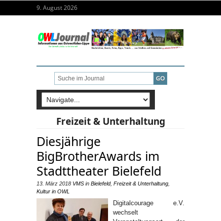
9. August 2026
Freizeit & Unterhaltung
Diesjährige
BigBrotherAwards im
Stadttheater Bielefeld
13. März 2018
VMS
in
Bielefeld
,
Freizeit & Unterhaltung
,
Kultur in OWL
Digitalcourage e.V.
wechselt