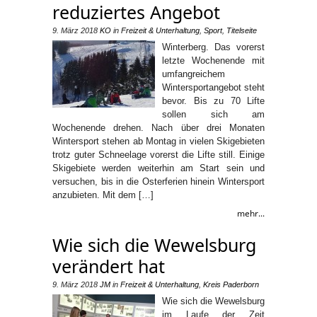
reduziertes Angebot
9. März 2018
KO
in
Freizeit & Unterhaltung
,
Sport
,
Titelseite
Winterberg. Das vorerst
letzte Wochenende mit
umfangreichem
Wintersportangebot steht
bevor. Bis zu 70 Lifte
sollen sich am
Wochenende drehen. Nach über drei Monaten
Wintersport stehen ab Montag in vielen Skigebieten
trotz guter Schneelage vorerst die Lifte still. Einige
Skigebiete werden weiterhin am Start sein und
versuchen, bis in die Osterferien hinein Wintersport
anzubieten. Mit dem […]
mehr...
Wie sich die Wewelsburg
verändert hat
9. März 2018
JM
in
Freizeit & Unterhaltung
,
Kreis Paderborn
Wie sich die Wewelsburg
im Laufe der Zeit