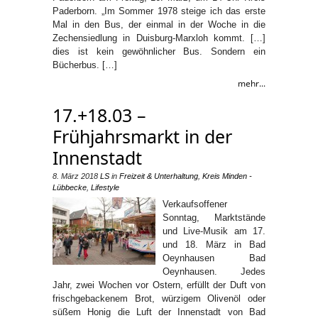
Paderborn. „Im Sommer 1978 steige ich das erste
Mal in den Bus, der einmal in der Woche in die
Zechensiedlung in Duisburg-Marxloh kommt. […]
dies ist kein gewöhnlicher Bus. Sondern ein
Bücherbus. […]
mehr...
17.+18.03 –
Frühjahrsmarkt in der
Innenstadt
8. März 2018
LS
in
Freizeit & Unterhaltung
,
Kreis Minden -
Lübbecke
,
Lifestyle
Verkaufsoffener
Sonntag, Marktstände
und Live-Musik am 17.
und 18. März in Bad
Oeynhausen Bad
Oeynhausen. Jedes
Jahr, zwei Wochen vor Ostern, erfüllt der Duft von
frischgebackenem Brot, würzigem Olivenöl oder
süßem Honig die Luft der Innenstadt von Bad