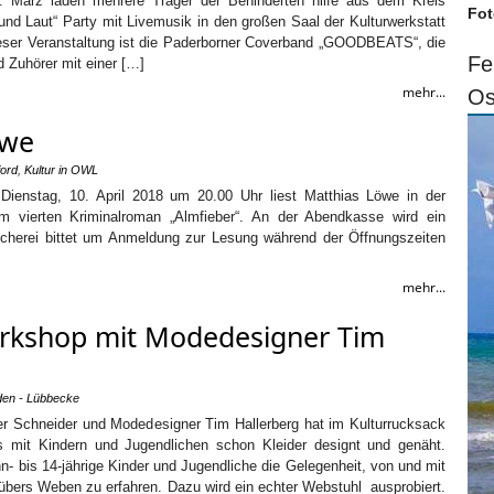
. März laden mehrere Träger der Behinderten hilfe aus dem Kreis
Fot
und Laut“ Party mit Livemusik in den großen Saal der Kulturwerkstatt
ieser Veranstaltung ist die Paderborner Coverband „GOODBEATS“, die
Fe
d Zuhörer mit einer […]
mehr...
Os
öwe
ford
,
Kultur in OWL
 Dienstag, 10. April 2018 um 20.00 Uhr liest Matthias Löwe in der
m vierten Kriminalroman „Almfieber“. An der Abendkasse wird ein
ücherei bittet um Anmeldung zur Lesung während der Öffnungszeiten
mehr...
orkshop mit Modedesigner Tim
den - Lübbecke
r Schneider und Modedesigner Tim Hallerberg hat im Kulturrucksack
 mit Kindern und Jugendlichen schon Kleider designt und genäht.
 bis 14-jährige Kinder und Jugendliche die Gelegenheit, von und mit
 übers Weben zu erfahren. Dazu wird ein echter Webstuhl ausprobiert.