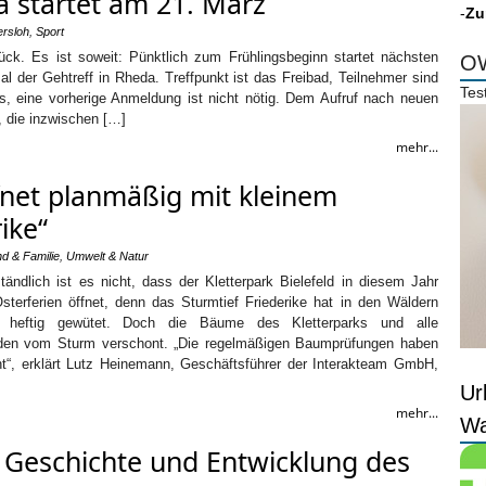
a startet am 21. März
-
Zu
ersloh
,
Sport
k. Es ist soweit: Pünktlich zum Frühlingsbeginn startet nächsten
OW
l der Gehtreff in Rheda. Treffpunkt ist das Freibad, Teilnehmer sind
Tes
os, eine vorherige Anmeldung ist nicht nötig. Dem Aufruf nach neuen
, die inzwischen […]
mehr...
ffnet planmäßig mit kleinem
ike“
nd & Familie
,
Umwelt & Natur
ständlich ist es nicht, dass der Kletterpark Bielefeld in diesem Jahr
terferien öffnet, denn das Sturmtief Friederike hat in den Wäldern
pe heftig gewütet. Doch die Bäume des Kletterparks und alle
rden vom Sturm verschont. „Die regelmäßigen Baumprüfungen haben
t“, erklärt Lutz Heinemann, Geschäftsführer der Interakteam GmbH,
Ur
mehr...
Wa
zu Geschichte und Entwicklung des