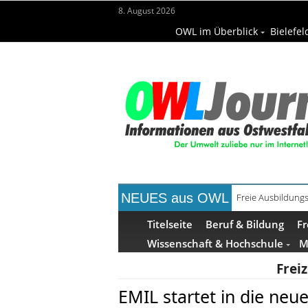
8. August 2026
OWL im Überblick
Bielefel
NEUES aus OWL
Recyclingpapier 
Titelseite
Beruf & Bildung
Fr
Wissenschaft & Hochschule
M
Frei
EMIL startet in die neu