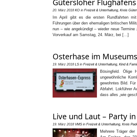
Gütersloher Flughafens
20. März 2018
KO
in
Freizeit & Unterhaltung
,
Kreis Güter
Im April gibt es die ersten Rundfahrten mit
Führungen über den ehemaligen britischen Mili
nun – wie angekündigt – wieder neue Termine 
Vorverkauf am Samstag, 24. März, bei […]
Osterhase im Museumsz
19. März 2018
LS
in
Freizeit & Unterhaltung
,
Kind & Famil
Bösingfeld. Ölige 
ungewöhnliche Komb
gewohntes Bild. Für 
Abfahrt. Lokführer A
dass alles „wie gesch
Live und Laut – Party in
19. März 2018
VMS
in
Freizeit & Unterhaltung
,
Kreis Pad
Mehrere Träger der 