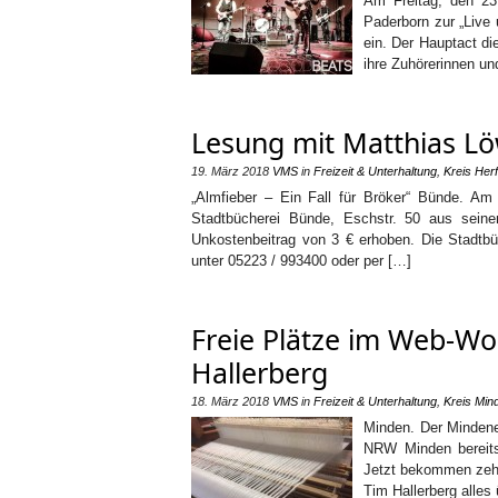
Am Freitag, den 23
Paderborn zur „Live 
ein. Der Hauptact d
ihre Zuhörerinnen un
Lesung mit Matthias L
19. März 2018
VMS
in
Freizeit & Unterhaltung
,
Kreis Her
„Almfieber – Ein Fall für Bröker“ Bünde. Am
Stadtbücherei Bünde, Eschstr. 50 aus seine
Unkostenbeitrag von 3 € erhoben. Die Stadtb
unter 05223 / 993400 oder per […]
Freie Plätze im Web-W
Hallerberg
18. März 2018
VMS
in
Freizeit & Unterhaltung
,
Kreis Min
Minden. Der Mindene
NRW Minden bereits
Jetzt bekommen zehn-
Tim Hallerberg alles