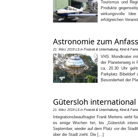
Tourismus und Regio
Produkte gegenseiti
wirkungsvolle Id
erfolgreichen Verans
Astronomie zum Anfas
21. März 2018
LS
in
Freizeit & Unterhaltung
,
Kind & Famil
VHS: Mondkrater mit
der Planetenweg in 
ca. 20.30 Uhr geh
Parkplatz Bibeldorf
Besonderheit der Pl
Gütersloh international
21. März 2018
LS
in
Freizeit & Unterhaltung
,
Kind & Famil
Integrationsbeauftragter Frank Mertens wirbt 
es einige Wochen hin, bis „Gütersloh inte
September, wieder auf dem Platz vor der Stadtha
über die Stadt zieht. Die […]