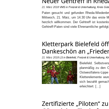
Neuer Gehtreff in Rhed
21. März 2018
VMS
in
Freizeit & Unterhaltung
,
Kreis Güt
Paten gesucht und gefunden Rheda-Wiedenbrüc
Mittwoch, 21. März, um 14.30 Uhr das erste Ma
herzlich willkommen. Der Gehtreff ist kostenl
Gehtreff-Paten sind viele Ehrenamtliche gefolgt
Kletterpark Bielefeld ö
Dankeschön an „Frieder
21. März 2018
LS
in
Bielefeld
,
Freizeit & Unterhaltung
,
Ki
Bielefeld. Selbstver
planmäßig zu den Os
Ostwestfalens-Lip
Kletterelemente wu
sich bezahlt gemach
erleichtert. […]
Zertifizierte „Piloten“ 