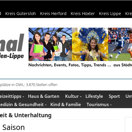
d
Kreis Gütersloh
Kreis Herford
Kreis Höxter
Kreis Lippe
Kre
in Küche und Bad schont Ressourcen
eizeittipps
Haus & Garten
Kultur
Lifestyle
Sport
Um
edizin & Gesundheit
Kind & Familie
Tourismus
zeit & Unterhaltung
e Saison