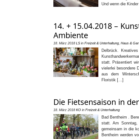
Und wenn die Kinder
14. + 15.04.2018 – Kun
Ambiente
18. März 2018
LS
in
Freizeit & Unterhaltung
,
Haus & Gar
Delbrück. Kreative
Kunsthandwerkermar
statt. Präsentiert 
vielerlei besondere
aus dem Wintersch
Floristik […]
Die Fietsensaison in de
18. März 2018
KO
in
Freizeit & Unterhaltung
Bad Bentheim . Berei
statt. Am Sonntag, 
gemeinsam in die k
Bentheim werden vom