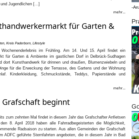
 und Jugendlichen […]
-An
mehr...
Pr
sthandwerkermarkt für Garten &
ten
,
Kreis Paderborn
,
Lifestyle
s Wochenenderlebnis im Frühling. Am 14. Und 15. April findet ein
kt für Garten & Ambiente im gastlichen Dorf in Delbrück-Sudhagen
wird dort Kunsthandwerk für drinnen und draußen, Blumenzwiebeln und
 Dinge für die Erweckung der Terrasse, des Gartens und der Wohnung
laf. Kinderkleidung, Schmuckstände, Teddys, Papierstände und
mehr...
r Grafschaft beginnt
Go
ts zum zehnten Mal findet in diesem Jahr das Grafschafter Anfietsen
den 8. April 2018 haben alle Fahrradbegeisterten die Möglichkeit,
ommende Radsaison zu starten. Aus allen Gemeinden der Grafschaft
 ADFC geführte Sternfahrten angeboten, die in diesem Jahr in Bad