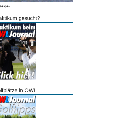
zeige-
aktikum gesucht?
lfplätze in OWL