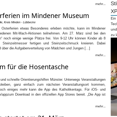
St
mehr...
X
terferien im Mindener Museum
Ein
ie
,
Kreis Minden - Lübbecke
Tec
 Osterferien etwas Besonderes erleben möchte, kann im Mindener
und
edenen Mit-Mach-Aktionen teilnehmen. Am 27. März sind bei den
zu 
en“ noch einige wenige Plätze frei. Von 9-12 Uhr können Kinder ab 8
 Steinzeitmesser fertigen und Steinzeitschmuck kreieren. Dabei
and über die Aufgabenverteilung von Mädchen und Jungen […]
mehr...
m für die Hosentasche
und schnelle Orientierungshilfen Münster. Unterwegs Veranstaltungen
t bleiben, ganz einfach zum nächsten Veranstaltungsort kommen,
noch einiges mehr kann die App des Katholikentags. Für iOS- und
e/appzum Download in den offiziellen App Stores bereit. „Die App ist
mehr...