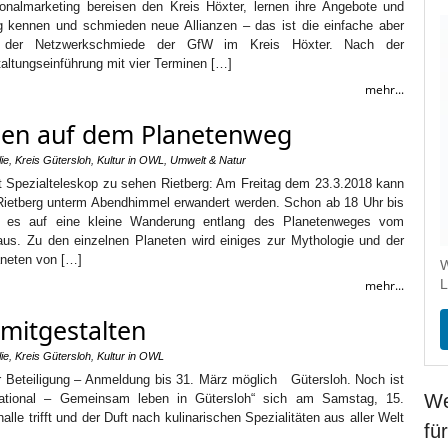
nalmarketing bereisen den Kreis Höxter, lernen ihre Angebote und
g kennen und schmieden neue Allianzen – das ist die einfache aber
ee der Netzwerkschmiede der GfW im Kreis Höxter. Nach der
taltungseinführung mit vier Terminen […]
mehr...
sen auf dem Planetenweg
ie
,
Kreis Gütersloh
,
Kultur in OWL
,
Umwelt & Natur
 Spezialteleskop zu sehen Rietberg: Am Freitag dem 23.3.2018 kann
Rietberg unterm Abendhimmel erwandert werden. Schon ab 18 Uhr bis
t es auf eine kleine Wanderung entlang des Planetenweges vom
 aus. Zu den einzelnen Planeten wird einiges zur Mythologie und der
aneten von […]
W
L
mehr...
 mitgestalten
ie
,
Kreis Gütersloh
,
Kultur in OWL
für Beteiligung – Anmeldung bis 31. März möglich Gütersloh. Noch ist
We
rnational – Gemeinsam leben in Gütersloh“ sich am Samstag, 15.
lle trifft und der Duft nach kulinarischen Spezialitäten aus aller Welt
fü