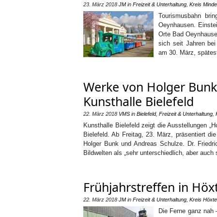
23. März 2018
JM
in
Freizeit & Unterhaltung
,
Kreis Mind
Tourismusbahn brin
Oeynhausen. Einstei
Orte Bad Oeynhausen
sich seit Jahren be
am 30. März, spätes
Werke von Holger Bunk 
Kunsthalle Bielefeld
22. März 2018
VMS
in
Bielefeld
,
Freizeit & Unterhaltung
,
Kunsthalle Bielefeld zeigt die Ausstellungen 
Bielefeld. Ab Freitag, 23. März, präsentiert d
Holger Bunk und Andreas Schulze. Dr. Friedri
Bildwelten als „sehr unterschiedlich, aber auch 
Frühjahrstreffen in Höx
22. März 2018
JM
in
Freizeit & Unterhaltung
,
Kreis Höxte
Die Ferne ganz nah –