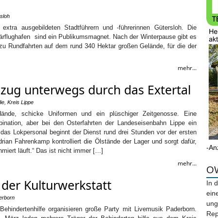
sloh
 extra ausgebildeten Stadtführern und -führerinnen Gütersloh. Die
tärflughafen sind ein Publikumsmagnet. Nach der Winterpause gibt es
zu Rundfahrten auf dem rund 340 Hektar großen Gelände, für die der
mehr...
ug unterwegs durch das Extertal
ie
,
Kreis Lippe
Hände, schicke Uniformen und ein plüschiger Zeitgenosse. Eine
ination, aber bei den Osterfahrten der Landeseisenbahn Lippe ein
das Lokpersonal beginnt der Dienst rund drei Stunden vor der ersten
drian Fahrenkamp kontrolliert die Ölstände der Lager und sorgt dafür,
-An
miert läuft.“ Das ist nicht immer […]
mehr...
OW
 der Kulturwerkstatt
In 
ein
erborn
ung
Behindertenhilfe organisieren große Party mit Livemusik Paderborn.
Rep