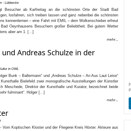
en - Lübbecke
gt Besucher ab Karfreitag an die schönsten Orte der Stadt Bad
gen, losfahren, sich treiben lassen und ganz nebenbei die schönsten
s kennenlernen – eine Fahrt mit EMIL – dem Wolkenschieber erfreut
i Bad Oeynhausens Besuchern großer Beliebtheit. Bei gutem Wetter
tens aber am 1. […]
mehr...
und Andreas Schulze in der
Kultur in OWL
„Holger Bunk – Ballermann“ und „Andreas Schulze – An Aus Laut Leise“
ie Kunsthalle Bielefeld zwei monografische Ausstellungen der Künstler
F
ch Meschede, Direktor der Kunsthalle und Kurator, bezeichnet beide
P
sehr fulminant“. Holger […]
mehr...
ter
r
 Vom Koptischen Kloster und der Fliegerei Kreis Höxter. Akteure aus