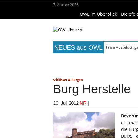
7. August 2026
OWL im Überblick
Bielefel
NEUES aus OWL
Freie Ausbildungs
Mittelalterliche 
Titelseite
Beruf & Bildung
Fr
Mühlenquilter au
Digitale Bahnsys
Wissenschaft & Hochschule
Me
Waldbrandgefahr 
Schlösser & Burgen
Burg Herstelle
10. Juli 2012
NR
|
Beverun
erstmal
die Burg
Burg, 