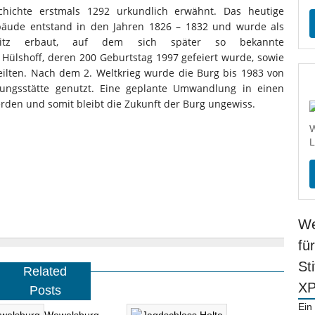
chichte erstmals 1292 urkundlich erwähnt.
Das heutige
äude entstand in den Jahren 1826 – 1832 und wurde als
nsitz erbaut, auf dem sich später so bekannte
 Hülshoff, deren 200 Geburtstag 1997 gefeiert wurde, sowie
ilten. Nach dem 2. Weltkrieg wurde die Burg bis 1983 von
lungsstätte genutzt. Eine geplante Umwandlung in einen
erden und somit bleibt die Zukunft der Burg ungewiss.
W
L
We
fü
St
Related
X
Posts
Ein