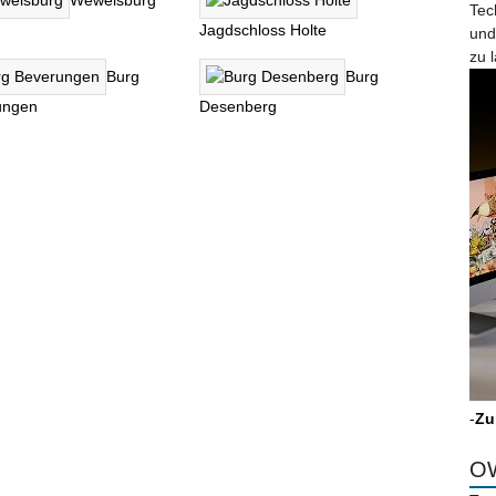
Wewelsburg
Tec
Jagdschloss Holte
und
zu 
Burg
Burg
ungen
Desenberg
-
Zu
OW