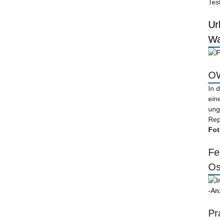
Tes
Ur
Wa
OW
In 
ein
ung
Rep
Fot
Fe
Os
-An
Pr