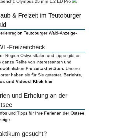
tbericht: Olympus 25 mm 1.2 ED Pro
laub & Freizeit im Teutoburger
ld
-Anzeige-
L-Freizeitcheck
der Region Ostwestfalen und Lippe gibt es
e ganze Reihe von interessanten und
ewöhnlichen
Freizeitaktivitäten.
Unsere
orter haben sie für Sie getestet.
Berichte,
os und Videos!
Klick hier
rien und Erholung an der
tsee
zeige-
aktikum gesucht?