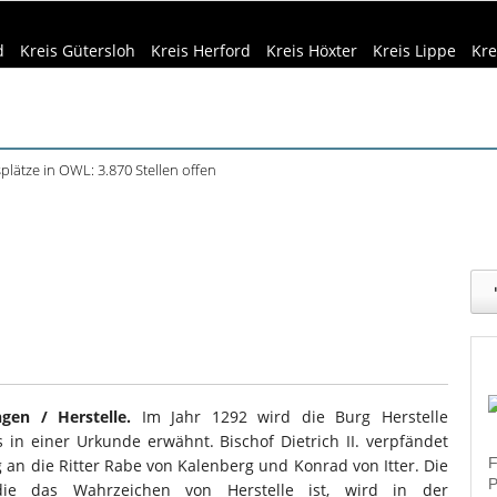
d
Kreis Gütersloh
Kreis Herford
Kreis Höxter
Kreis Lippe
Kre
plätze in OWL: 3.870 Stellen offen
Siedlungsspuren in Werther entdeckt
eizeittipps
Haus & Garten
Kultur
Lifestyle
Sport
Umw
f dem Museumshof zeigen ihre Quilts
teme in Minden: Lokführer im Studium
dizin & Gesundheit
Kind & Familie
Tourismus
beim Camping: Das sollten Reisende beachten
gen / Herstelle.
Im Jahr 1292 wird die Burg Herstelle
s in einer Urkunde erwähnt. Bischof Dietrich II. verpfändet
F
 an die Ritter Rabe von Kalenberg und Konrad von Itter. Die
P
die das Wahrzeichen von Herstelle ist, wird in der