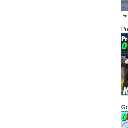
-An
Pr
Go