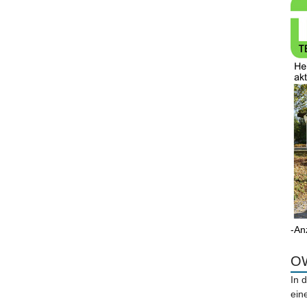
-An
OW
In 
ein