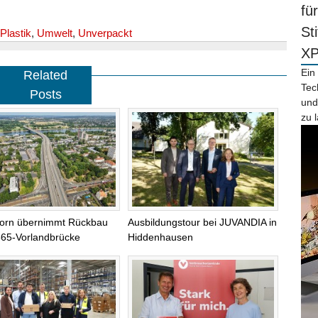
fü
St
Plastik
,
Umwelt
,
Unverpackt
X
Ein
Related
Tec
Posts
und
zu 
orn übernimmt Rückbau
Ausbildungstour bei JUVANDIA in
565-Vorlandbrücke
Hiddenhausen