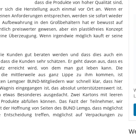
dass die Produkte von hoher Qualität sind,
r sich die Herstellung auch einmal vor Ort an. Wenn er
 seinen Anforderungen entsprechen, werden sie sofort wieder
 Aufbewahrung in den Großbehältern hat er bewusst auf
ntlich preiswerter gewesen, aber ein plastikfreies Konzept
eine Überzeugung. Wenn irgendwie möglich kauft er seine
 die Kunden gut beraten werden und dass dies auch ein
 dass die Kunden sehr schätzen. Er geht davon aus, dass es
atz erreicht wird, von dem man gut leben kann. Die
die mittlerweile aus ganz Lippe zu ihm kommen, ist
ten Lemgoer BUND-Mitgliedern war schnell klar, dass hier
Wagnis eingegangen ist, das absolut unterstützenswert ist.
W
h etwas Besonderes ausgedacht. Zwei Kartons mit leeren
L
Produkte abfüllen können. Das Fazit der Teilnehmer, wir
 der Hoffnung von Seiten des BUND Lemgo, dass möglichst
e Entscheidung treffen, möglichst auf Verpackungen zu
We