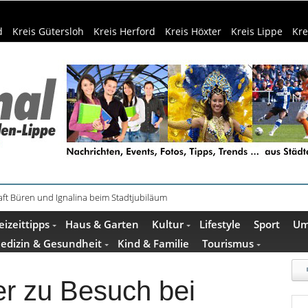
d
Kreis Gütersloh
Kreis Herford
Kreis Höxter
Kreis Lippe
Kre
ft Büren und Ignalina beim Stadtjubiläum
haring der HSBI in Berlin ausgezeichnet
eizeittipps
Haus & Garten
Kultur
Lifestyle
Sport
Um
edizin & Gesundheit
Kind & Familie
Tourismus
r zu Besuch bei