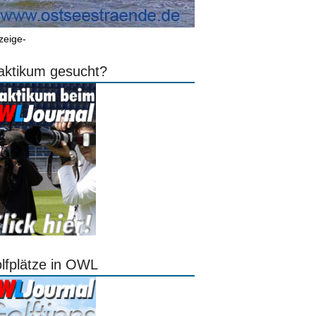
zeige-
aktikum gesucht?
lfplätze in OWL