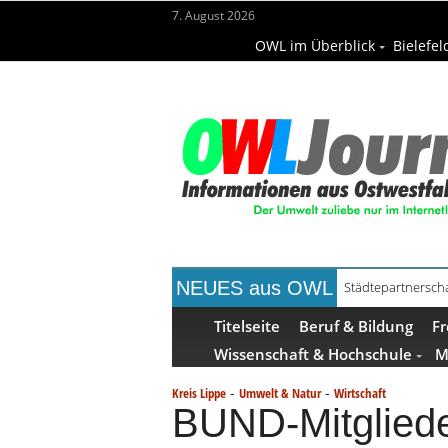
7. August 2026
OWL im Überblick
Bielefel
NEUES aus OWL
Städtepartnerscha
Kollektion Skill S
Titelseite
Beruf & Bildung
Fr
Wissenschaft & Hochschule
M
-
-
Kreis Lippe
Umwelt & Natur
Wirtschaft
BUND-Mitgliede