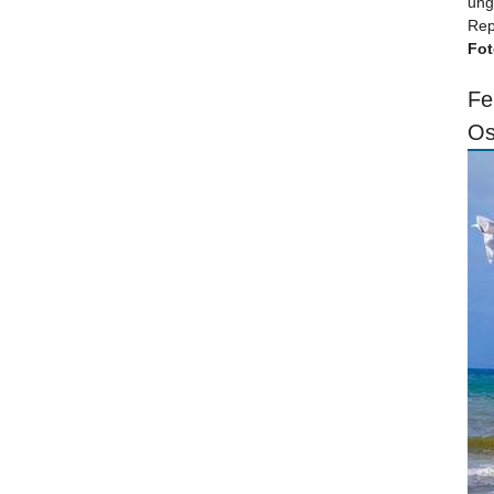
ung
Rep
Fot
Fe
Os