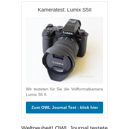
Kameratest: Lumix S5II
Wir testeten für Sie die Vollformatkamera
Lumix S5 II.
Zum OWL Journal Test - klick hier
Weltneuheit! OWL Journal testete