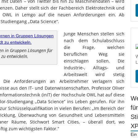
g mit Daten – von Twitter bis hin zu Maschinendaten – wird
enzen. Daher stellt sich der Fachbereich Elektrotechnik und
le OWL in Lemgo auf die neuen Anforderungen ein. Ab
Studiengang „Data Science“.
Junge Menschen stellen sich
nach dem Schulabschluss
die Frage, welchen
nen in Gruppen Lösungen für
beruflichen Weg sie
 zu entwickeln.
W
einschlagen sollen. Die
L
Industrie-, Alltags- und
Arbeitswelt wird stetig
er. Die Anforderungen an Arbeitnehmer verlagern sich
se aus den IT- und Datenwissenschaften. Professor Oliver
Informationstechnik (inIT) der Hochschule OWL hat auf diese
We
or-Studiengang „Data Science“ ins Leben gerufen. Für ihn
fü
 Schlüsselqualifikation in vielen Berufen: „Im Bereich der
twicklung, Überwachung von Gesundheit und Lebensmitteln
St
er Räume, Stichwort Smart Cities, – überall dort, wo
X
tig zum wichtigsten Faktor.“
Ein