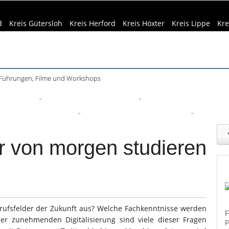
d
Kreis Gütersloh
Kreis Herford
Kreis Höxter
Kreis Lippe
Kre
 Führungen, Filme und Workshops
eizeittipps
Haus & Garten
Kultur
Lifestyle
Sport
Um
edizin & Gesundheit
Kind & Familie
Tourismus
r von morgen studieren
rufsfelder der Zukunft aus? Welche Fachkenntnisse werden
F
er zunehmenden Digitalisierung sind viele dieser Fragen
P