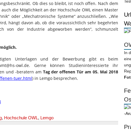
Tes
ungsbeschränkt. Ob dies so bleibt, ist noch offen. Nach dem
d auch die Möglichkeit an der Hochschule OWL einen Master
Ur
echnik“ oder „Mechatronische Systeme“ anzuschließen. „Wie
ird, hängt davon ab, ob die voraussichtlich sehr begehrten
Wa
eich von der Industrie abgeworben werden“, schmunzelt
OW
 möglich.
In 
ötigten Unterlagen und der Bewerbung gibt es beim
ein
samt@hs-owl.de. Gerne können Studieninteressierte ihr
ung
Rep
nen und -beratern am
Tag der offenen Tür am 05. Mai 2018
Fot
ffenen-tuer.html
) in Lemgo besprechen.
Fe
Os
-An
g
,
Hochschule OWL
,
Lemgo
Pr