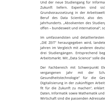
Und der neue Studiengang für Informati
Zukunft liefern. Experten sind s
Grundvoraussetzung in der Arbeitswelt
Beruf des Data Scientist, also des D
Jahrhunderts. „Absolventen des Studie
offen – bundesweit und international“, 
Im umfassendsten und detaillierteste
„DIE ZEIT“ herausgegeben wird, landet
Jahren im Vergleich mit anderen deuts
drei Studiengängen. Entsprechend be
Arbeitsmarkt. Mit „Data Science“ solle di
Der Fachbereich mit Schwerpunkt Ele
vergangenen Jahr mit der Schaf
Gesundheitstechnologie“ für die G
Digitalisierung in der zukünftigen Arbei
fit für die Zukunft zu machen“, erklär
Daten, Informatik sowie Mathematik und
Wirtschaft sind die passenden Adressate