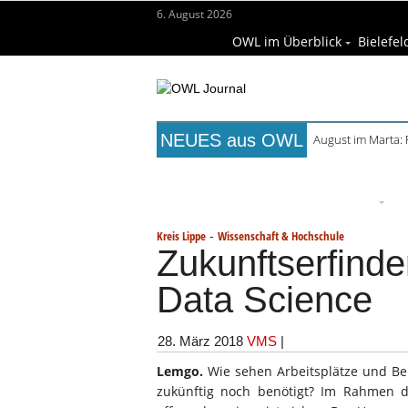
6. August 2026
OWL im Überblick
Bielefel
NEUES aus OWL
August im Marta:
Titelseite
Beruf & Bildung
Fr
Wissenschaft & Hochschule
M
-
Kreis Lippe
Wissenschaft & Hochschule
Zukunftserfinde
Data Science
28. März 2018
VMS
|
Lemgo.
Wie sehen Arbeitsplätze und Be
zukünftig noch benötigt? Im Rahmen d