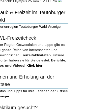
tbericht: Olympus 25 mm 1.2 ED Pro
laub & Freizeit im Teutoburger
ld
-Anzeige-
L-Freizeitcheck
der Region Ostwestfalen und Lippe gibt es
e ganze Reihe von interessanten und
ewöhnlichen
Freizeitaktivitäten.
Unsere
orter haben sie für Sie getestet.
Berichte,
os und Videos!
Klick hier
rien und Erholung an der
tsee
zeige-
aktikum gesucht?