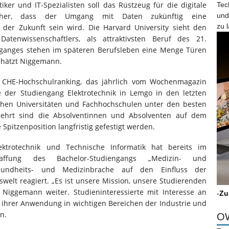
ker und IT-Spezialisten soll das Rüstzeug für die digitale
Tec
icher, dass der Umgang mit Daten zukünftig eine
und
zu 
 der Zukunft sein wird. Die Harvard University sieht den
atenwissenschaftlers, als attraktivsten Beruf des 21.
nganges stehen im späteren Berufsleben eine Menge Türen
schätzt Niggemann.
n CHE-Hochschulranking, das jährlich vom Wochenmagazin
e der Studiengang Elektrotechnik in Lemgo in den letzten
chen Universitäten und Fachhochschulen unter den besten
gehrt sind die Absolventinnen und Absolventen auf dem
e Spitzenposition langfristig gefestigt werden.
ktrotechnik und Technische Informatik hat bereits im
fung des Bachelor-Studiengangs „Medizin- und
esundheits- und Medizinbrache auf den Einfluss der
tswelt reagiert. „Es ist unsere Mission, unsere Studierenden
t Niggemann weiter. Studieninteressierte mit Interesse an
-
Zu
 ihrer Anwendung in wichtigen Bereichen der Industrie und
n.
OW