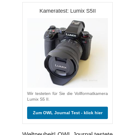
Kameratest: Lumix S5II
Wir testeten für Sie die Vollformatkamera
Lumix S5 II.
Zum OWL Journal Test - klick hier
Weltneuheit! OWL Journal testete