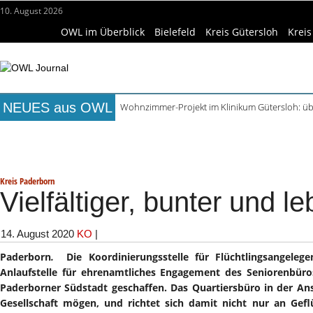
10. August 2026
OWL im Überblick
Bielefeld
Kreis Gütersloh
Kreis
NEUES aus OWL
Wohnzimmer-Projekt im Klinikum Gütersloh: üb
Wildkräuterspaziergang im Siekertal am Muse
Titelseite
Beruf & Bildung
Freizeittipps
Haus & Ga
Team Plasmatreat vor dem Bundesliga-Finale 
Lortzing-Ausstellung in Detmold zum Jubiläums
Wissenschaft & Hochschule
Medizin & Gesundheit
K
ReCartney in Büren spielt Beatles- und McCartn
Kreis Paderborn
Vielfältiger, bunter und l
14. August 2020
KO
|
Paderborn
.
Die Koordinierungsstelle für Flüchtlingsangel
Anlaufstelle für ehrenamtliches Engagement des Seniorenbüro
Paderborner Südstadt geschaffen. Das Quartiersbüro in der Ansga
Gesellschaft mögen, und richtet sich damit nicht nur an Gef