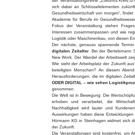
der Veranstaltungsreihe „Zukunfts.Kreis.GT
sich dabei an Schlüsselelementen zukünf
Gesundheitswirtschaft von morgen“, finde
Akademie für Berufe im Gesundheitswese
Fokus der Veranstaltung stehen Fragest
Interessen zusammenpassen und wie regi
Logistik oder Maschinenbau, von diesen Ent
Der nächste, genauso spannende Termin 
digitalen Zeitalter
. Bei der Bertelsmann
New Work. Der Wandel der Arbeitswelt zeigt 
Wie sieht der Arbeitsplatz der Zukunft aus
beteiligten Menschen? An diesem Abend
Herausforderungen, die im digitalen Zeita
ODER DIGITAL – wie sehen Logistikproz
genommen.
Die Welt ist in Bewegung: Die Wertschöpfu
erhoben und verarbeitet, die Wirtscha
Nachhaltigkeit wird lauter und Kunden
Auswirkungen haben diese Entwicklungen a
Hörmann KG in Steinhagen widmet sich die
der Zukunft.
Die Veranstaltungen sind kostenfrei, um 