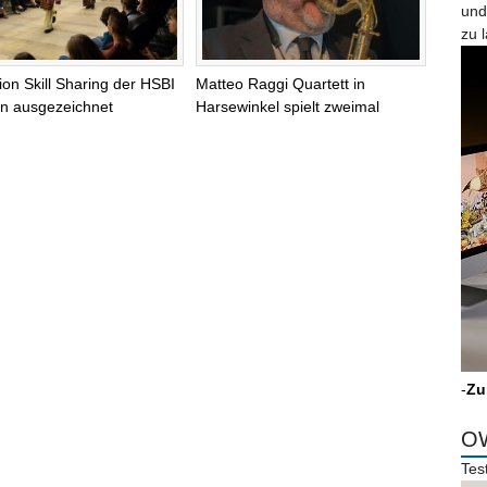
und
zu 
tion Skill Sharing der HSBI
Matteo Raggi Quartett in
lin ausgezeichnet
Harsewinkel spielt zweimal
-
Zu
OW
Tes