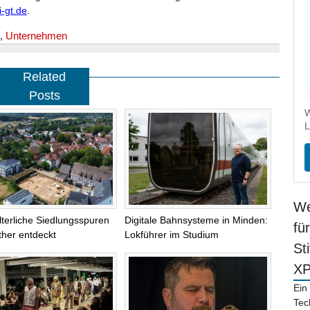
-gt.de
.
,
Unternehmen
Related
Posts
W
L
We
alterliche Siedlungsspuren
Digitale Bahnsysteme in Minden:
fü
ther entdeckt
Lokführer im Studium
St
X
Ein
Tec