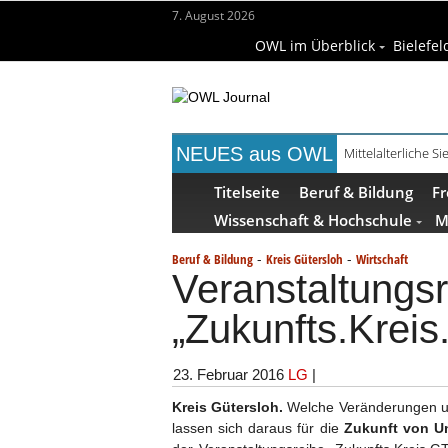
7. August 2026
OWL im Überblick
Bielefel
NEUES aus OWL
Mittelalterliche 
Titelseite
Beruf & Bildung
Fr
Wissenschaft & Hochschule
M
-
-
Beruf & Bildung
Kreis Gütersloh
Wirtschaft
Veranstaltungs
„Zukunfts.Kreis
23. Februar 2016
LG
|
Kreis Gütersloh.
Welche Veränderungen u
lassen sich daraus für die
Zukunft von Un