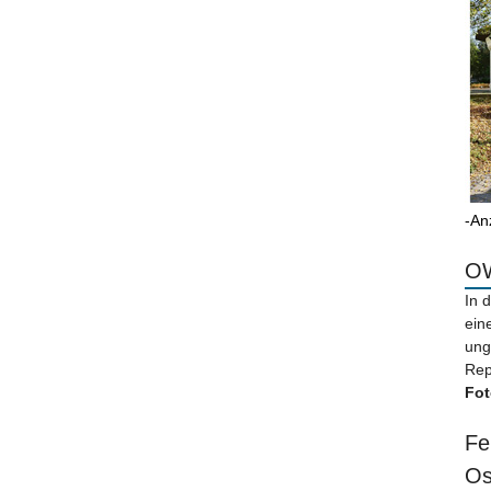
-An
OW
In 
ein
ung
Rep
Fot
Fe
Os