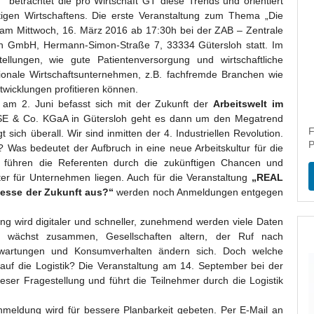
“ betrachtet die pro Wirtschaft GT diese Trends und orientiert
tigen Wirtschaftens. Die erste Veranstaltung zum Thema „Die
t am Mittwoch, 16. März 2016 ab 17:30h bei der ZAB – Zentrale
n GmbH, Hermann-Simon-Straße 7, 33334 Gütersloh statt. Im
ellungen, wie gute Patientenversorgung und wirtschaftliche
onale Wirtschaftsunternehmen, z.B. fachfremde Branchen wie
wicklungen profitieren können.
am 2. Juni befasst sich mit der Zukunft der
Arbeitswelt im
 SE & Co. KGaA in Gütersloh geht es dann um den Megatrend
F
sich überall. Wir sind inmitten der 4. Industriellen Revolution.
P
? Was bedeutet der Aufbruch in eine neue Arbeitskultur für die
 führen die Referenten durch die zukünftigen Chancen und
lter für Unternehmen liegen. Auch für die Veranstaltung
„REAL
esse der Zukunft aus?“
werden noch Anmeldungen entgegen
ng wird digitaler und schneller, zunehmend werden viele Daten
ft wächst zusammen, Gesellschaften altern, der Ruf nach
erwartungen und Konsumverhalten ändern sich. Doch welche
uf die Logistik? Die Veranstaltung am 14. September bei der
ser Fragestellung und führt die Teilnehmer durch die Logistik
Anmeldung wird für bessere Planbarkeit gebeten. Per E-Mail an