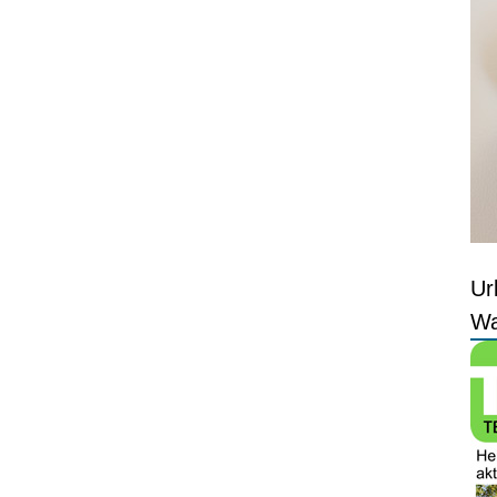
Ur
Wa