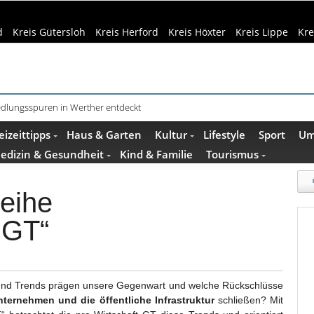
d
Kreis Gütersloh
Kreis Herford
Kreis Höxter
Kreis Lippe
Kre
Siedlungsspuren in Werther entdeckt
eizeittipps
Haus & Garten
Kultur
Lifestyle
Sport
Um
edizin & Gesundheit
Kind & Familie
Tourismus
reihe
.GT“
nd Trends prägen unsere Gegenwart und welche Rückschlüsse
ternehmen und die öffentliche Infrastruktur
schließen? Mit