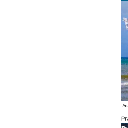
-An
Pr