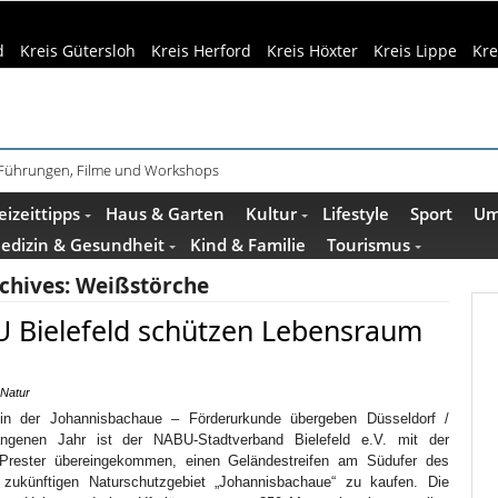
d
Kreis Gütersloh
Kreis Herford
Kreis Höxter
Kreis Lippe
Kre
 Führungen, Filme und Workshops
eizeittipps
Haus & Garten
Kultur
Lifestyle
Sport
Um
edizin & Gesundheit
Kind & Familie
Tourismus
chives:
Weißstörche
 Bielefeld schützen Lebensraum
Natur
in der Johannisbachaue – Förderurkunde übergeben Düsseldorf /
angenen Jahr ist der NABU-Stadtverband Bielefeld e.V. mit der
 Prester übereingekommen, einen Geländestreifen am Südufer des
zukünftigen Naturschutzgebiet „Johannisbachaue“ zu kaufen. Die