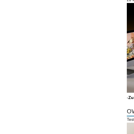
-
Zu
OW
Tes