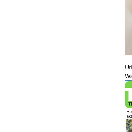
Ur
Wa