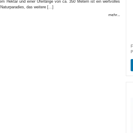
em Hektar und einer Uferlänge von ca. 350 Metern ist ein wertvolles
Naturparadies, das weitere […]
mehr...
F
P