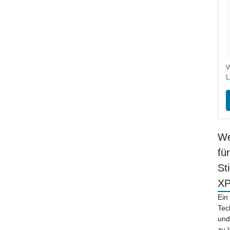
W
L
We
fü
St
X
Ein
Tec
und
zu 