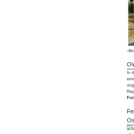
-An
OW
In 
ein
ung
Rep
Fot
Fe
Os