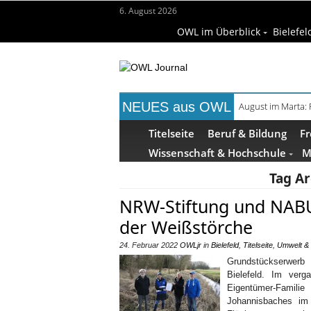
6. August 2026
OWL im Überblick
Bielefel
NEUES aus OWL
August im Marta:
Titelseite
Beruf & Bildung
Fr
Wissenschaft & Hochschule
M
Tag Ar
NRW-Stiftung und NABU
der Weißstörche
24. Februar 2022
OWLjr
in
Bielefeld
,
Titelseite
,
Umwelt & 
Grundstückserwerb 
Bielefeld. Im verg
Eigentümer-Familie
Johannisbaches im 