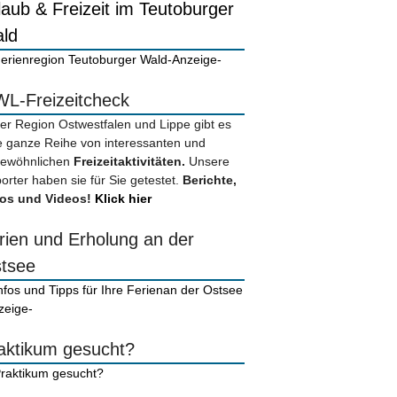
laub & Freizeit im Teutoburger
ld
-Anzeige-
L-Freizeitcheck
der Region Ostwestfalen und Lippe gibt es
e ganze Reihe von interessanten und
ewöhnlichen
Freizeitaktivitäten.
Unsere
orter haben sie für Sie getestet.
Berichte,
os und Videos!
Klick hier
rien und Erholung an der
tsee
zeige-
aktikum gesucht?