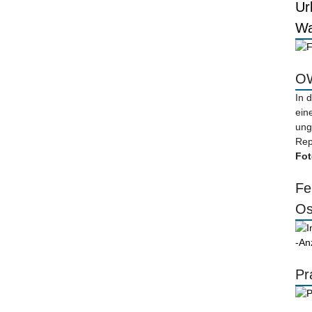
Ur
Wa
OW
In 
ein
ung
Rep
Fot
Fe
Os
-An
Pr