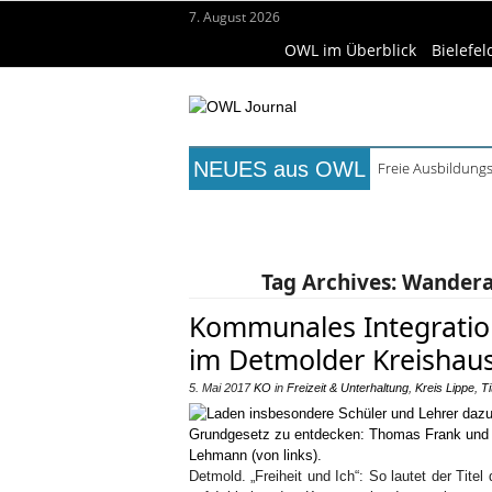
7. August 2026
OWL im Überblick
Bielefel
NEUES aus OWL
Freie Ausbildungs
Mittelalterliche 
Titelseite
Beruf & Bildung
Fr
Mühlenquilter au
Digitale Bahnsys
Wissenschaft & Hochschule
Me
Waldbrandgefahr 
Tag Archives:
Wanderau
Kommunales Integration
im Detmolder Kreishau
5. Mai 2017
KO
in
Freizeit & Unterhaltung
,
Kreis Lippe
,
Ti
Detmold. „Freiheit und Ich“: So lautet der Tite