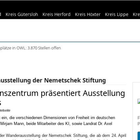
d
Kreis Gütersloh
Kreis Herford
Kreis Höxter
Kreis Lippe
Kre
plätze in OWL: 3.870 Stellen offen
Siedlungsspuren in Werther entdeckt
eizeittipps
Haus & Garten
Kultur
Lifestyle
Sport
Umw
f dem Museumshof zeigen ihre Quilts
teme in Minden: Lokführer im Studium
dizin & Gesundheit
Kind & Familie
Tourismus
beim Camping: Das sollten Reisende beachten
sstellung der Nemetschek Stiftung
szentrum präsentiert Ausstellung
s
telseite
F
P
l der Wanderausstellung der Nemetschek Stiftung, die ab dem 24. April