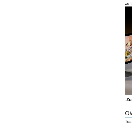
zu 
-
Zu
OW
Tes