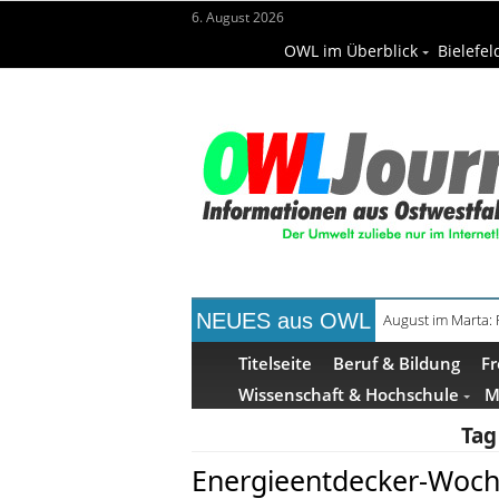
6. August 2026
OWL im Überblick
Bielefel
NEUES aus OWL
August im Marta:
Frühaufsteher-F
Titelseite
Beruf & Bildung
Fr
Wissenschaft & Hochschule
M
Tag
Energieentdecker-Woch