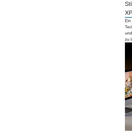
St
X
Ein
Tec
und
zu 