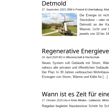
Detmold
27. September 2023
JSW
in
Freizeit & Unterhaltung
,
Kind
Die Energie ist nic
Steckdose – oder ni
Detmold an der Ka
Wasser, Licht und W
jeweils von 10 bis 1
Regenerative Energiev
24. April 2020
KO
in
Wissenschaft & Hochschule
Neues System soll Gebäude mit Strom, Wärme
nahezu alle privaten und öffentlichen Gebäude 
Der Plan: In 30 Jahren verbrauchen Wohnhäuse
Erzeugen von Strom, Wärme und Kälte für […]
Wann ist es Zeit für ei
17. Oktober 2019
cho
in
Kreis Minden - Lübbecke
,
Wirts
Ratgeber begleitet Hausbesitzer Schritt für Sc