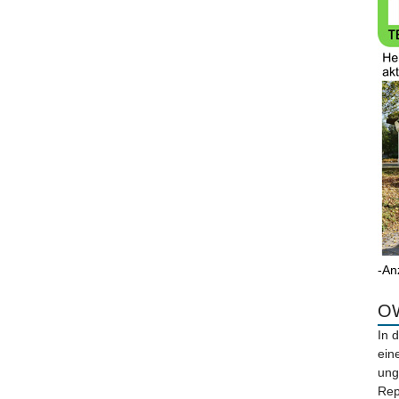
-An
OW
In 
ein
ung
Rep