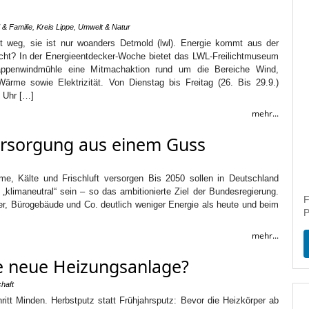
 & Familie
,
Kreis Lippe
,
Umwelt & Natur
ht weg, sie ist nur woanders Detmold (lwl). Energie kommt aus der
cht? In der Energieentdecker-Woche bietet das LWL-Freilichtmuseum
ppenwindmühle eine Mitmachaktion rund um die Bereiche Wind,
ärme sowie Elektrizität. Von Dienstag bis Freitag (26. Bis 29.9.)
4 Uhr […]
mehr...
ersorgung aus einem Guss
, Kälte und Frischluft versorgen Bis 2050 sollen in Deutschland
„klimaneutral“ sein – so das ambitionierte Ziel der Bundesregierung.
F
r, Bürogebäude und Co. deutlich weniger Energie als heute und beim
P
mehr...
ne neue Heizungsanlage?
chaft
hritt Minden. Herbstputz statt Frühjahrsputz: Bevor die Heizkörper ab