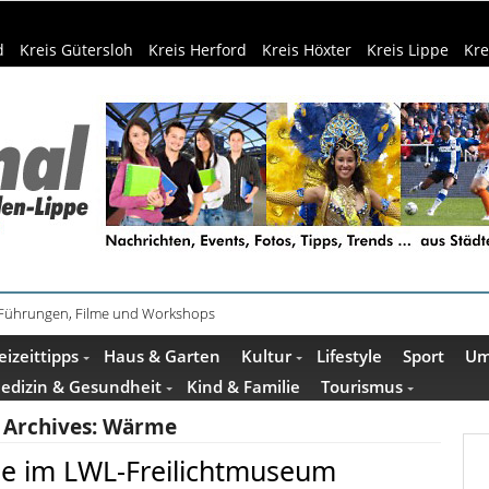
d
Kreis Gütersloh
Kreis Herford
Kreis Höxter
Kreis Lippe
Kre
 Führungen, Filme und Workshops
ührung im Mindener Museum am 13. August
eizeittipps
Haus & Garten
Kultur
Lifestyle
Sport
Um
edizin & Gesundheit
Kind & Familie
Tourismus
 Archives:
Wärme
e im LWL-Freilichtmuseum