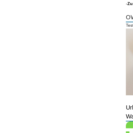
-
Zu
OW
Tes
Ur
Wa