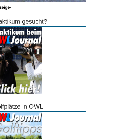
zeige-
aktikum gesucht?
lfplätze in OWL