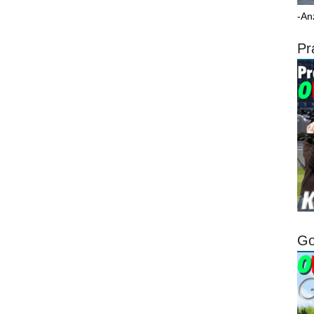
-An
Pr
Go