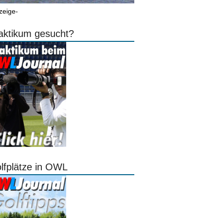
zeige-
aktikum gesucht?
lfplätze in OWL