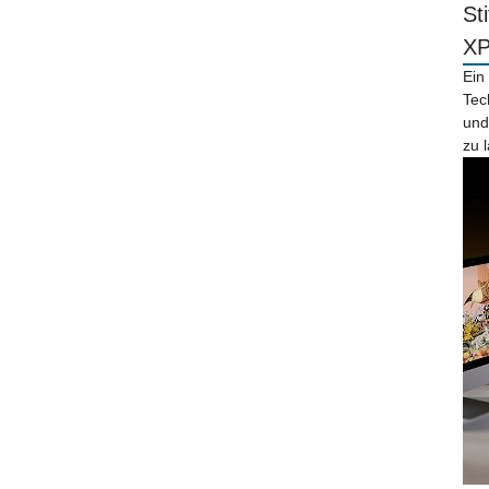
St
X
Ein
Tec
und
zu 