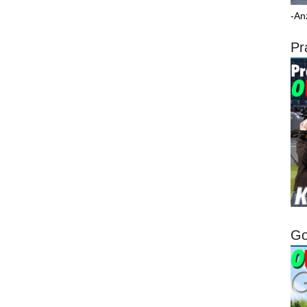
-An
Pr
Go