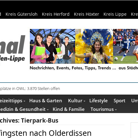
d
Kreis Gütersloh
Kreis Herford
Kreis Höxter
Kreis Lippe
Kre
plätze in OWL: 3.870 Stellen offen
in Küche und Bad schont Ressourcen
eizeittipps
Haus & Garten
Kultur
Lifestyle
Sport
Um
edizin & Gesundheit
Kind & Familie
Tourismus
chives:
Tierpark-Bus
fingsten nach Olderdissen