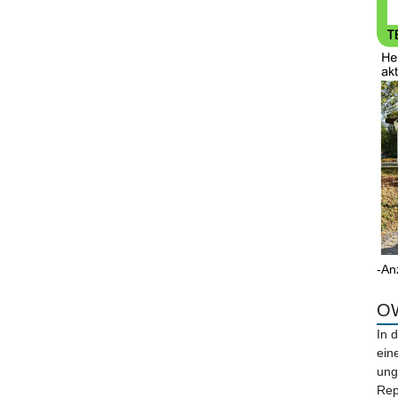
-An
OW
In 
ein
ung
Rep