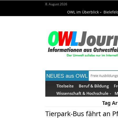
8. August 2026
OWL im Überblick
Bielefel
NEUES aus OWL
Freie Ausbildungs
Recyclingpapier 
Titelseite
Beruf & Bildung
Fr
Wissenschaft & Hochschule
M
Tag Ar
Tierpark-Bus fährt an P