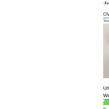
-
Zu
OW
Tes
Ur
Wa