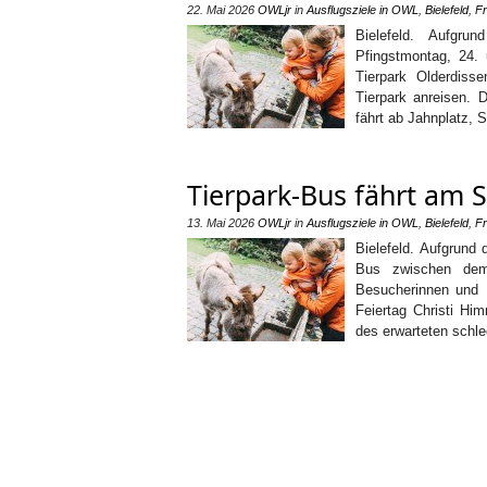
22. Mai 2026
OWLjr
in
Ausflugsziele in OWL
,
Bielefeld
,
Fr
Bielefeld. Aufgr
Pfingstmontag, 24.
Tierpark Olderdis
Tierpark anreisen. 
fährt ab Jahnplatz, 
Tierpark-Bus fährt am 
13. Mai 2026
OWLjr
in
Ausflugsziele in OWL
,
Bielefeld
,
Fr
Bielefeld. Aufgrund
Bus zwischen dem
Besucherinnen und 
Feiertag Christi Hi
des erwarteten schle