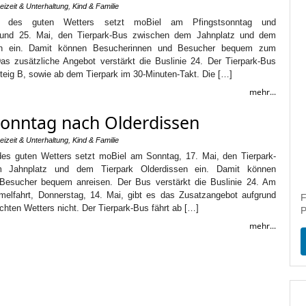
eizeit & Unterhaltung
,
Kind & Familie
und des guten Wetters setzt moBiel am Pfingstsonntag und
 und 25. Mai, den Tierpark-Bus zwischen dem Jahnplatz und dem
sen ein. Damit können Besucherinnen und Besucher bequem zum
Das zusätzliche Angebot verstärkt die Buslinie 24. Der Tierpark-Bus
Steig B, sowie ab dem Tierpark im 30-Minuten-Takt. Die […]
mehr...
Sonntag nach Olderdissen
eizeit & Unterhaltung
,
Kind & Familie
 des guten Wetters setzt moBiel am Sonntag, 17. Mai, den Tierpark-
 Jahnplatz und dem Tierpark Olderdissen ein. Damit können
Besucher bequem anreisen. Der Bus verstärkt die Buslinie 24. Am
mmelfahrt, Donnerstag, 14. Mai, gibt es das Zusatzangebot aufgrund
F
chten Wetters nicht. Der Tierpark-Bus fährt ab […]
P
mehr...