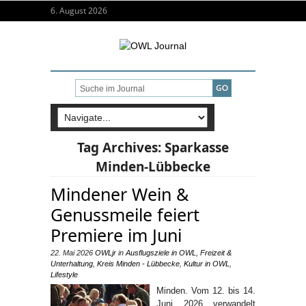
6. August 2026
Tag Archives:
Sparkasse
Minden-Lübbecke
Mindener Wein &
Genussmeile feiert
Premiere im Juni
22. Mai 2026
OWLjr
in
Ausflugsziele in OWL
,
Freizeit &
Unterhaltung
,
Kreis Minden - Lübbecke
,
Kultur in OWL
,
Lifestyle
Minden. Vom 12. bis 14.
Juni 2026 verwandelt