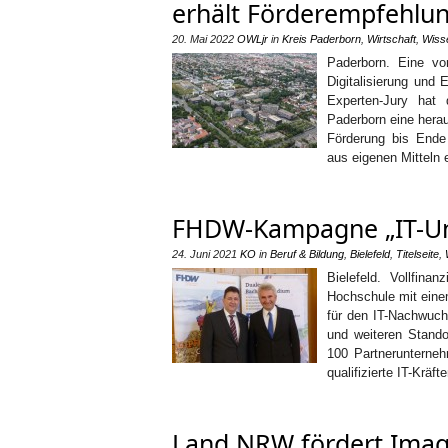
erhält Förderempfehlun
20. Mai 2022
OWLjr
in
Kreis Paderborn
,
Wirtschaft
,
Wiss
Paderborn. Eine von
Digitalisierung und
Experten-Jury hat
Paderborn eine herau
Förderung bis Ende
aus eigenen Mitteln
FHDW-Kampagne „IT-Un
24. Juni 2021
KO
in
Beruf & Bildung
,
Bielefeld
,
Titelseite
,
Bielefeld. Vollfina
Hochschule mit eine
für den IT-Nachwuch
und weiteren Stando
100 Partnerunterne
qualifizierte IT-Kräf
Land NRW fördert Imag