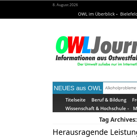
8. August 2026
OWL im Überblick
Bielefel
NEUES aus OWL
Alkoholprobleme 
Handgemachte Ge
Titelseite
Beruf & Bildung
Fr
Wissenschaft & Hochschule
M
Tag Archives
Herausragende Leistung