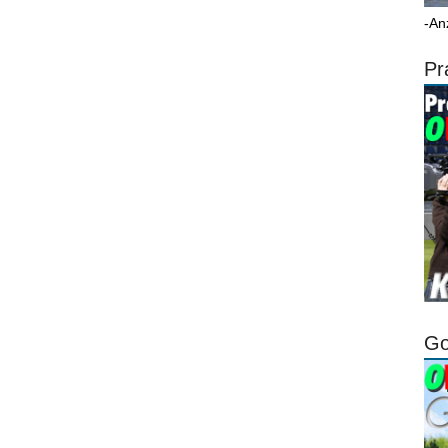
-An
Pr
Go