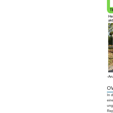
-An
OW
In 
ein
ung
Rep