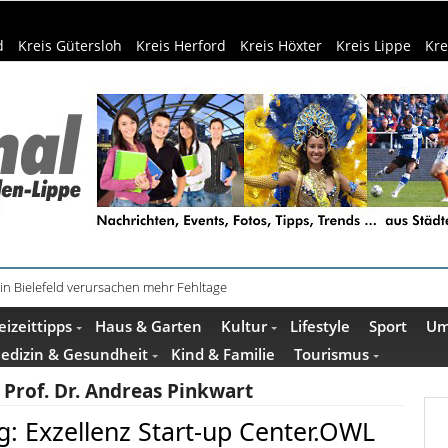
d
Kreis Gütersloh
Kreis Herford
Kreis Höxter
Kreis Lippe
Kre
in Bielefeld verursachen mehr Fehltage
schenkideen im Pop-up-Store in Büren
eizeittipps
Haus & Garten
Kultur
Lifestyle
Sport
Um
edizin & Gesundheit
Kind & Familie
Tourismus
:
Prof. Dr. Andreas Pinkwart
: Exzellenz Start-up Center.OWL