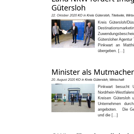
Gütersloh
22. Oktober 2020
KO
in
Kreis Gütersloh
,
Titelseite
,
Wirts
Kreis Gütersloh/Dü
Destinationsmarke
Zuwendungsbescheid
Gütersloher Agentur 
Pinkwart an Matthi
übergeben. […]
Minister als Mutmacher
20. August 2020
KO
in
Kreis Gütersloh
,
Wirtschaft
Pinkwart besucht 
Nordrhein-Westfalen
Kreisen Gütersloh 
Unternehmen durch
angeboten. Die Ges
und die […]