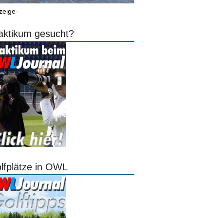
zeige-
aktikum gesucht?
lfplätze in OWL