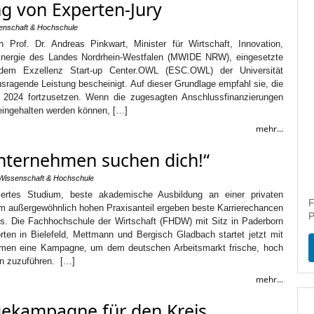
g von Experten-Jury
enschaft & Hochschule
 Prof. Dr. Andreas Pinkwart, Minister für Wirtschaft, Innovation,
 Energie des Landes Nordrhein-Westfalen (MWIDE NRW), eingesetzte
 dem Exzellenz Start-up Center.OWL (ESC.OWL) der Universität
sragende Leistung bescheinigt. Auf dieser Grundlage empfahl sie, die
 2024 fortzusetzen. Wenn die zugesagten Anschlussfinanzierungen
 eingehalten werden können, […]
mehr...
ternehmen suchen dich!“
Wissenschaft & Hochschule
nziertes Studium, beste akademische Ausbildung an einer privaten
F
m außergewöhnlich hohen Praxisanteil ergeben beste Karrierechancen
P
s. Die Fachhochschule der Wirtschaft (FHDW) mit Sitz in Paderborn
rten in Bielefeld, Mettmann und Bergisch Gladbach startet jetzt mit
hmen eine Kampagne, um dem deutschen Arbeitsmarkt frische, hoch
ten zuzuführen. […]
mehr...
ekampagne für den Kreis