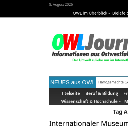
8. August 2026
OWL im Überblick
Bielefel
NEUES aus OWL
Handgemachte Ge
Bielefelder Freib
Titelseite
Beruf & Bildung
Fr
Wissenschaft & Hochschule
M
Tag A
Internationaler Museum