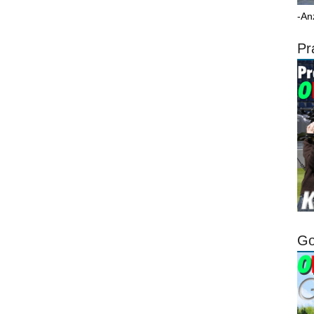
-An
Pr
Go