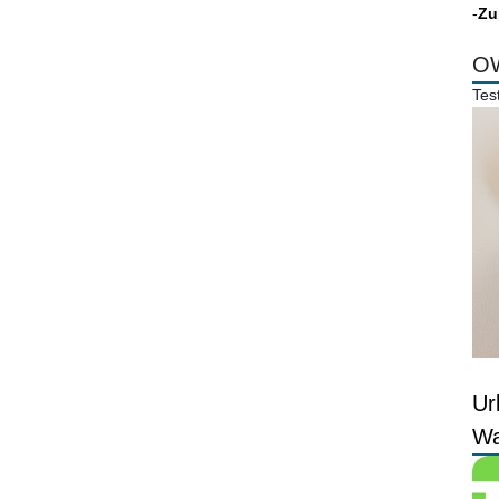
-
Zu
OW
Tes
Ur
Wa