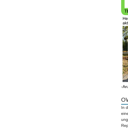
-An
OW
In 
ein
ung
Rep