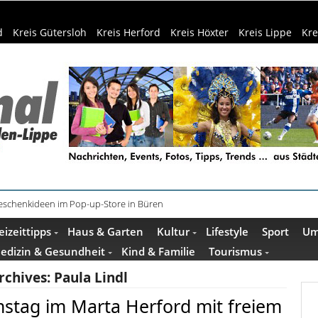
d
Kreis Gütersloh
Kreis Herford
Kreis Höxter
Kreis Lippe
Kre
schenkideen im Pop-up-Store in Büren
äder: 350.000 Gäste schon Anfang August
eizeittipps
Haus & Garten
Kultur
Lifestyle
Sport
Um
edizin & Gesundheit
Kind & Familie
Tourismus
rchives:
Paula Lindl
stag im Marta Herford mit freiem