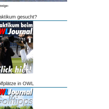
zeige-
aktikum gesucht?
lfplätze in OWL