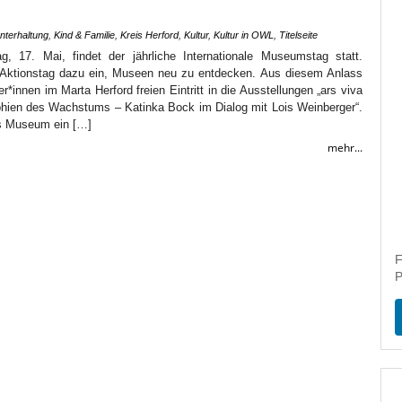
Unterhaltung
,
Kind & Familie
,
Kreis Herford
,
Kultur
,
Kultur in OWL
,
Titelseite
, 17. Mai, findet der jährliche Internationale Museumstag statt.
r Aktionstag dazu ein, Museen neu zu entdecken. Aus diesem Anlass
r*innen im Marta Herford freien Eintritt in die Ausstellungen „ars viva
phien des Wachstums – Katinka Bock im Dialog mit Lois Weinberger“.
as Museum ein […]
mehr...
F
P