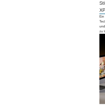
St
X
Ein
Tec
und
zu 