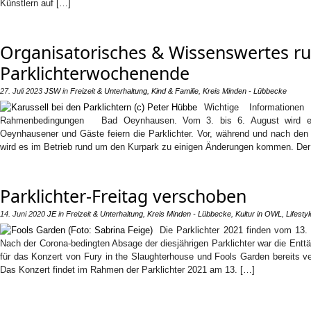
Künstlern auf […]
Organisatorisches & Wissenswertes r
Parklichterwochenende
27. Juli 2023
JSW
in
Freizeit & Unterhaltung
,
Kind & Familie
,
Kreis Minden - Lübbecke
Wichtige Informatione
Rahmenbedingungen Bad Oeynhausen. Vom 3. bis 6. August wird es 
Oeynhausener und Gäste feiern die Parklichter. Vor, während und nach den 
wird es im Betrieb rund um den Kurpark zu einigen Änderungen kommen. Der
Parklichter-Freitag verschoben
14. Juni 2020
JE
in
Freizeit & Unterhaltung
,
Kreis Minden - Lübbecke
,
Kultur in OWL
,
Lifestyl
Die Parklichter 2021 finden vom 13.
Nach der Corona-bedingten Absage der diesjährigen Parklichter war die Ent
für das Konzert von Fury in the Slaughterhouse und Fools Garden bereits v
Das Konzert findet im Rahmen der Parklichter 2021 am 13. […]