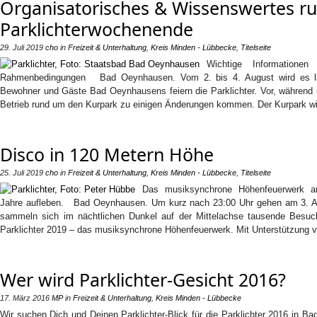
Organisatorisches & Wissenswertes r
Parklichterwochenende
29. Juli 2019
cho
in
Freizeit & Unterhaltung
,
Kreis Minden - Lübbecke
,
Titelseite
Wichtige Informatione
Rahmenbedingungen Bad Oeynhausen. Vom 2. bis 4. August wird es laut
Bewohner und Gäste Bad Oeynhausens feiern die Parklichter. Vor, während 
Betrieb rund um den Kurpark zu einigen Änderungen kommen. Der Kurpark w
Disco in 120 Metern Höhe
25. Juli 2019
cho
in
Freizeit & Unterhaltung
,
Kreis Minden - Lübbecke
,
Titelseite
Das musiksynchrone Höhenfeuerwerk am
Jahre aufleben. Bad Oeynhausen. Um kurz nach 23:00 Uhr gehen am 3. Au
sammeln sich im nächtlichen Dunkel auf der Mittelachse tausende Besuc
Parklichter 2019 – das musiksynchrone Höhenfeuerwerk. Mit Unterstützung 
Wer wird Parklichter-Gesicht 2016?
17. März 2016
MP
in
Freizeit & Unterhaltung
,
Kreis Minden - Lübbecke
Wir suchen Dich und Deinen Parklichter-Blick für die Parklichter 2016 in 