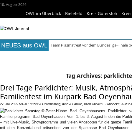
10. August 2026
OWL im Überblick
Bielefeld
Kreis Gütersloh
Kreis
NEUES aus OWL
Team Plasmatreat vor dem Bundesliga-Finale 
Lortzing-Ausstellung in Detmold zum Jubiläums
Titelseite
Beruf & Bildung
Freizeittipps
Haus & Ga
ReCartney in Büren spielt Beatles- und McCartn
Mittelalterwoche und Escape Room im Minde
Wissenschaft & Hochschule
Medizin & Gesundheit
K
Sommerfest im Robert Koepke Haus mit Kunst 
Tag Archives:
parklichte
Drei Tage Parklichter: Musik, Atmosp
Familienfest im Kurpark Bad Oeyenha
27. Juli 2025
MA
in
Freizeit & Unterhaltung
,
Kind & Familie
,
Kreis Minden - Lübbecke
,
Kultur
Bad Oeyenhausens Parklichter v
Familienprogramm Bad Oeyenhausen. Vom 1. bis 3. August finden die Parkl
– mit Live-Musik, Showprogramm und vielen Angeboten für die ganze Famil
mit dem Konzertabend präsentiert von der Sparkasse Bad Oeynhausen – 