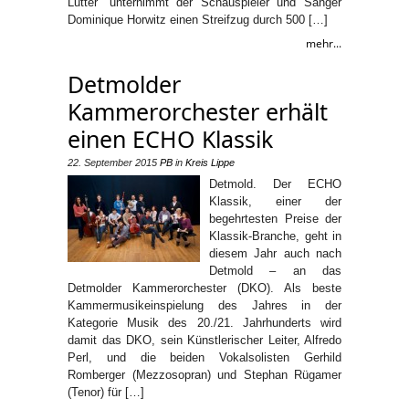
Lutter“ unternimmt der Schauspieler und Sänger
Dominique Horwitz einen Streifzug durch 500 […]
mehr...
Detmolder
Kammerorchester erhält
einen ECHO Klassik
22. September 2015
PB
in
Kreis Lippe
Detmold. Der ECHO
Klassik, einer der
begehrtesten Preise der
Klassik-Branche, geht in
diesem Jahr auch nach
Detmold – an das
Detmolder Kammerorchester (DKO). Als beste
Kammermusikeinspielung des Jahres in der
Kategorie Musik des 20./21. Jahrhunderts wird
damit das DKO, sein Künstlerischer Leiter, Alfredo
Perl, und die beiden Vokalsolisten Gerhild
Romberger (Mezzosopran) und Stephan Rügamer
(Tenor) für […]