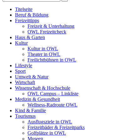
Titelseite
Beruf & Bildung
Freizeittipps
Freizeit & Unterhaltung
OWL Freizeitcheck
Haus & Garten
Kultur
Kultur in OWL
Theater in OWL
Freilichtbühnen in OWL
Lifestyle
Sport
Umwelt & Natur
Wirtschaft
Wissenschaft & Hochschule
OWL Campus – Linkliste
Medizin & Gesundheit
Wellness-Radroute OWL
Kind & Familie
Tourismus
Ausflugsziele in OWL
Freizeitbäder & Freizeitparks
Golfplätze in OWL
Museen