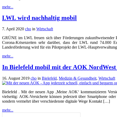
mehr...
LWL wird nachhaltig mobil
7. April 2020
cho
in
Wirtschaft
GRÜNE im LWL freuen sich über Förderungen zukunftweisender 
Corona-Krisenzeiten sehr darüber, dass der LWL rund 74.000 E
Landesförderung wird für ein Pilotprojekt der LWL-Hauptverwaltun
mehr...
In Bielefeld mobil mit der AOK NordWes
16. August 2019
cho
in
Bielefeld
,
Medizin & Gesundheit
,
Wirtschaft
Bielefeld . Mit der neuen App ‚Meine AOK‘ kommunizieren Versich
vielseitig: AOK-Versicherte können jederzeit über Smartphone oder 
sondern vermehrt über verschiedenste digitale Wege Kontakt […]
mehr...