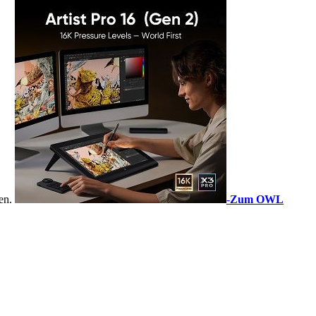
sen.
-
Zum OWL