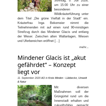
Sonntag, 5. Juli 2026,
um 15:00 Uhr zu einer
besonderen
Wildkräuterführung unter
dem Titel „Die grüne Vielfalt in der Stadt“ ein.
Kräuterfrau Inga Bekemeier nimmt die
Teilnehmenden mit auf einen rund 90-minütigen
Streifzug durch das Mindener Glacis und entlang
der Weser. Zwischen alten Wallanlagen, Wiesen
und Uferbereichen eröffnet […]
mehr...
Mindener Glacis ist „akut
gefährdet“ – Konzept
liegt vor
11. September 2020
AO
in
Kreis Minden - Lübbecke
,
Umwelt
& Natur
Mit diversen
Maßnahmen soll der
Grüngürtel rund um die
Innenstadt erhalten und
zukunftsfähig gemacht