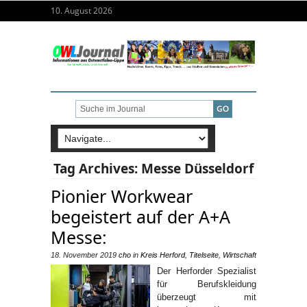
10. August 2026
Tag Archives:
Messe Düsseldorf
Pionier Workwear
begeistert auf der A+A
Messe:
18. November 2019
cho
in
Kreis Herford
,
Titelseite
,
Wirtschaft
Der Herforder Spezialist
für Berufskleidung
überzeugt mit