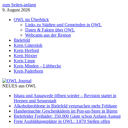
zum Seiten-anfang
9. August 2026
OWL im Überblick
Links zu Städten und Gemeinden in OWL
Daten & Fakten über OWL
Webcams aus der Region
Bielefeld
Kreis Gütersloh
Kreis Herford
Kreis Höxter
Kreis Lippe
Kreis Minden – Lübbecke
Kreis Paderborn
NEUES aus OWL
Ishara und Aquawede öffnen wieder – Revision startet in
Heepen und Sennestadt
Alkoholprobleme in Bielefeld verursachen mehr Fehltage
Handgemachte Geschenkideen im Pop-up-Store in Büren
Bielefelder Freibäder: 350.000 Gäste schon Anfang August
Freie Ausbildungsplätze in OWL: 3.870 Stellen offen