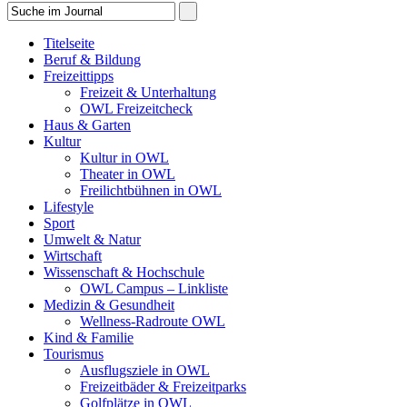
Titelseite
Beruf & Bildung
Freizeittipps
Freizeit & Unterhaltung
OWL Freizeitcheck
Haus & Garten
Kultur
Kultur in OWL
Theater in OWL
Freilichtbühnen in OWL
Lifestyle
Sport
Umwelt & Natur
Wirtschaft
Wissenschaft & Hochschule
OWL Campus – Linkliste
Medizin & Gesundheit
Wellness-Radroute OWL
Kind & Familie
Tourismus
Ausflugsziele in OWL
Freizeitbäder & Freizeitparks
Golfplätze in OWL