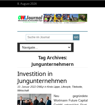
8. August 2026
Tag Archives:
Jungunternehmern
Investition in
Jungunternehmen
10. Januar 2022
OWLjr
in
Kreis Lippe
,
Lifestyle
,
Titelseite
,
Wirtschaft
Neu gegründete
Wortmann Future Capital
GmbH unterstützt Start-